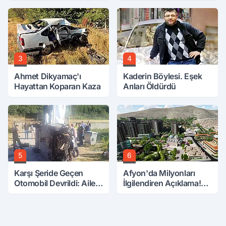
Toplantıda Ele Verdi.
3
4
Ahmet Dikyamaç'ı
Kaderin Böylesi. Eşek
Hayattan Koparan Kaza
Arıları Öldürdü
5
6
Karşı Şeride Geçen
Afyon'da Milyonları
Otomobil Devrildi: Aile
İlgilendiren Açıklama!
Kabusu Yaşadı
Tarih Netleşti!