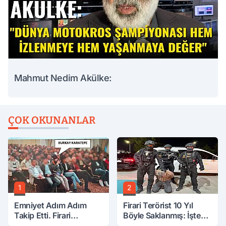
Mahmut Nedim Akülke:
ÇOK OKUNANLAR
1
2
Emniyet Adım Adım
Firari Terörist 10 Yıl
Takip Etti. Firari
Böyle Saklanmış: İşte
FETÖ'cü Yakayı Bu
Tüm Detaylar