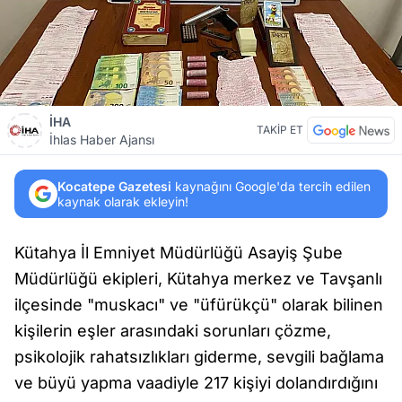
İHA
TAKİP ET
İhlas Haber Ajansı
Kocatepe Gazetesi
kaynağını Google'da tercih edilen
kaynak olarak ekleyin!
Kütahya İl Emniyet Müdürlüğü Asayiş Şube
Müdürlüğü ekipleri, Kütahya merkez ve Tavşanlı
ilçesinde "muskacı" ve "üfürükçü" olarak bilinen
kişilerin eşler arasındaki sorunları çözme,
psikolojik rahatsızlıkları giderme, sevgili bağlama
ve büyü yapma vaadiyle 217 kişiyi dolandırdığını