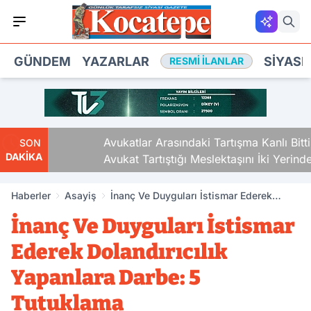
GÜNDEM
YAZARLAR
SIYASE
RESMI İLANLAR
Avukatlar Arasındaki Tartışma Kanlı Bitti.
SON
DAKİKA
Avukat Tartıştığı Meslektaşını İki Yerinden
Vurdu
Haberler
Asayiş
İnanç Ve Duyguları İstismar Ederek
Dolandırıcılık Yapanlara Darbe: 5
İnanç Ve Duyguları İstismar
Tutuklama
Ederek Dolandırıcılık
Yapanlara Darbe: 5
Tutuklama