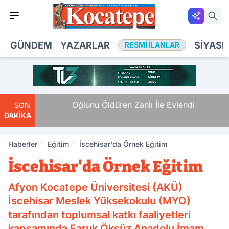
GÜNDEM
YAZARLAR
SIYASE
RESMI İLANLAR
unan
Oğlunu Öldüren Zanlı İle Evlendi
SON
DAKİKA
Haberler
Eğitim
İscehisar'da Örnek Eğitim
İscehisar'da Örnek Eğitim
Afyon Kocatepe Üniversitesi (AKÜ)
İscehisar Meslek Yüksekokulu (MYO)
tarafından toplumsal katkı faaliyetleri
kapsamında Faruk Öksüz Anadolu İmam