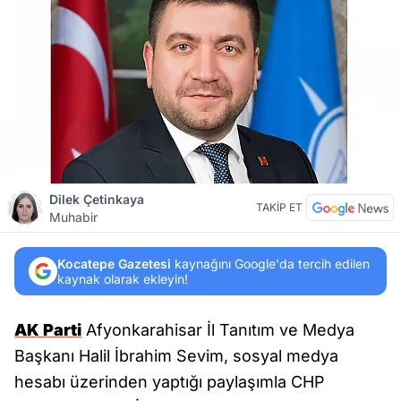
Dilek Çetinkaya
TAKİP ET
Muhabir
Kocatepe Gazetesi
kaynağını Google'da tercih edilen
kaynak olarak ekleyin!
AK Parti
Afyonkarahisar İl Tanıtım ve Medya
Başkanı Halil İbrahim Sevim, sosyal medya
hesabı üzerinden yaptığı paylaşımla CHP