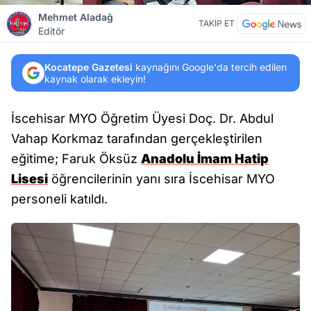
Mehmet Aladağ
TAKİP ET
Editör
Kocatepe Gazetesi
kaynağını Google'da tercih edilen
kaynak olarak ekleyin!
İscehisar MYO Öğretim Üyesi Doç. Dr. Abdul
Vahap Korkmaz tarafından gerçekleştirilen
eğitime; Faruk Öksüz
Anadolu İmam Hatip
Lisesi
öğrencilerinin yanı sıra İscehisar MYO
personeli katıldı.