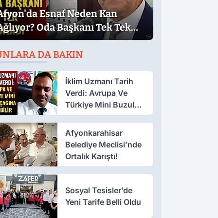
Afyon'da Esnaf Neden Kan
Ağlıyor? Oda Başkanı Tek Tek
Sıraladı
UNLARA DA BAKIN
İklim Uzmanı Tarih
Verdi: Avrupa Ve
Türkiye Mini Buzul
Çağına Girebilir
Afyonkarahisar
Belediye Meclisi’nde
Ortalık Karıştı!
Sosyal Tesisler’de
Yeni Tarife Belli Oldu