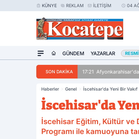
KÜNYE
REKLAM
İLETIŞIM
04 A
GÜNDEM
YAZARLAR
RESMI
17:21
Afyonkarahisar'da
SON DAKİKA
Haberler
Genel
İscehisar'da Yeni Bir Vakıf
İscehisar'da Yen
İscehisar Eğitim, Kültür v
Programı ile kamuoyuna tanı