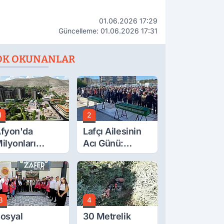
01.06.2026 17:29
Güncelleme: 01.06.2026 17:31
OK OKUNANLAR
1
2
fyon'da
Lafçı Ailesinin
ilyonları
Acı Günü:
lgilendiren
Beytullah Lafçı
çıklama! Tarih
Vefat Etti
etleşti!
3
4
osyal
30 Metrelik