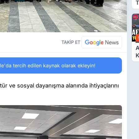
T
T
TAKİP ET
A
Y
'da tercih edilen kaynak olarak ekleyin!
K
ültür ve sosyal dayanışma alanında ihtiyaçlarını