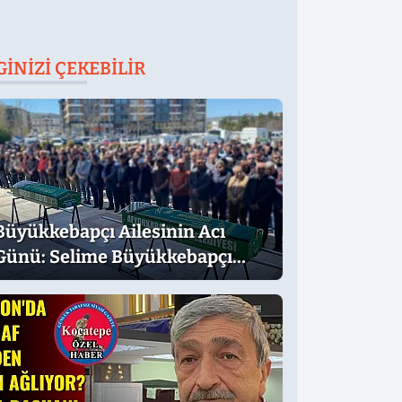
GINIZI ÇEKEBILIR
Büyükkebapçı Ailesinin Acı
Günü: Selime Büyükkebapçı
Vefat Etti