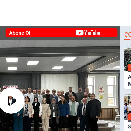
Abone Ol
Ç
A
M
İ
A
N
S