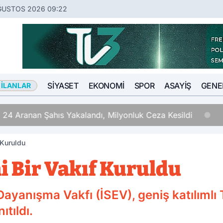
ĞUSTOS 2026 09:22
SIYASET
EKONOMI
SPOR
ASAYIŞ
GENE
 İLANLAR
 24 Aranan Şahıs Yakalandı, Milyonluk Ceza Kesildi
 Kuruldu
i Bir Vakıf Kuruldu
e Dayanışma Vakfı (İSEV), geniş katılım
tıldı.