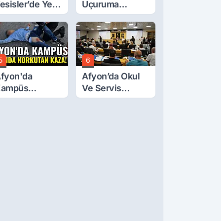
esisler’de Yeni
Uçuruma
arife Belli Oldu
Yuvarlanan
Traktörden Sağ
Çıktılar
5
6
fyon'da
Afyon’da Okul
Kampüs
Ve Servis
olunda
Ücretleri
orkutan Kaza!
Belirlendi