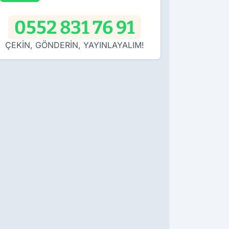
0552 831 76 91
ÇEKİN, GÖNDERİN, YAYINLAYALIM!