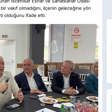
unan İscehisar Esnaf ve Sanatkârlar Odası
bir vakıf olmadığını, ilçenin geleceğine yön
 olduğunu ifade etti.