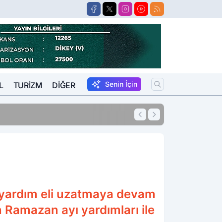
Senin İçin
L
TURIZM
DIĞER
11:54
10 Yıl Kesinleşm
yardım eli uzatmaya devam
n Ramazan ayı yardımları ile