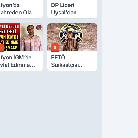
fyon’da
DP Lideri
ahreden Olay:
Uysal'dan
 Yaşındaki
Çerçeve Yasa
ocuk 6. Kattan
Tepkisi: Öcalan
üştü
Meclis'in
Üzerine Çıkarıldı
5
6
fyon İGM’de
FETÖ
vlat Edinme
Suikastçısı
artışması!
Burkay
Karatepe
Anlatmaya
Devam Ediyor:
Suikast İçin
Gittim