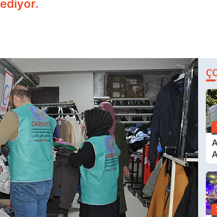
ediyor.
Ç
A
A
T
A
Ş