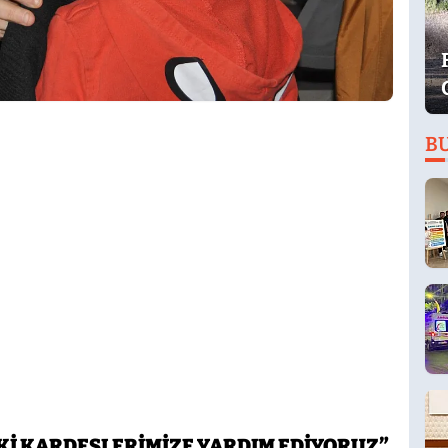
B
Kİ KARDEŞLERİMİZE YARDIM EDİYORUZ”