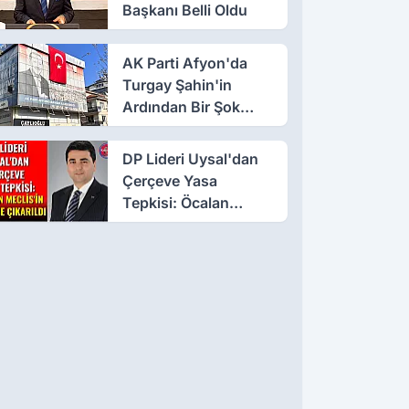
Başkanı Belli Oldu
AK Parti Afyon'da
Turgay Şahin'in
Ardından Bir Şok
Daha!
DP Lideri Uysal'dan
Çerçeve Yasa
Tepkisi: Öcalan
Meclis'in Üzerine
Çıkarıldı