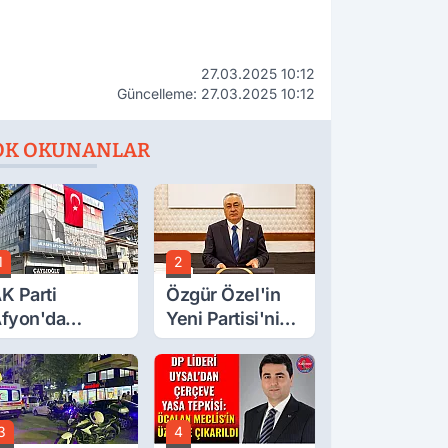
27.03.2025 10:12
Güncelleme: 27.03.2025 10:12
OK OKUNANLAR
1
2
K Parti
Özgür Özel'in
fyon'da
Yeni Partisi'nin
urgay Şahin'in
Afyon Başkanı
rdından Bir
Belli Oldu
ok Daha!
3
4