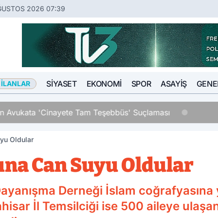
ĞUSTOS 2026 07:39
SIYASET
EKONOMI
SPOR
ASAYIŞ
GENE
 İLANLAR
an Avukata 'Cinayete Tam Teşebbüs' Suçlaması
yu Oldular
ına Can Suyu Oldular
ayanışma Derneği İslam coğrafyasına 
isar İl Temsilciği ise 500 aileye ulaşa