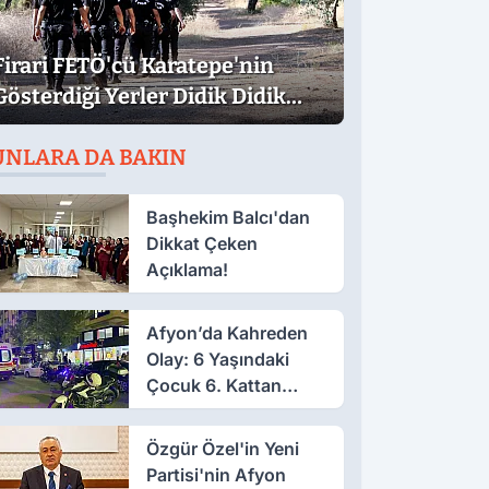
Firari FETÖ'cü Karatepe'nin
Gösterdiği Yerler Didik Didik
Aranıyor
UNLARA DA BAKIN
Başhekim Balcı'dan
Dikkat Çeken
Açıklama!
Afyon’da Kahreden
Olay: 6 Yaşındaki
Çocuk 6. Kattan
Düştü
Özgür Özel'in Yeni
Partisi'nin Afyon