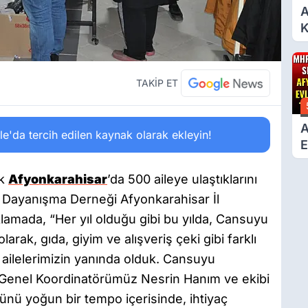
A
K
6
Ç
D
TAKİP ET
A
'da tercih edilen kaynak olarak ekleyin!
E
T
ak
Afyonkarahisar
’da 500 aileye ulaştıklarını
Dayanışma Derneği Afyonkarahisar İl
lamada, “Her yıl olduğu gibi bu yılda, Cansuyu
ak, gıda, giyim ve alışveriş çeki gibi farklı
i ailelerimizin yanında olduk. Cansuyu
Genel Koordinatörümüz Nesrin Hanım ve ekibi
ü yoğun bir tempo içerisinde, ihtiyaç