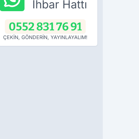
İhbar Hattı
0552 831 76 91
ÇEKİN, GÖNDERİN, YAYINLAYALIM!