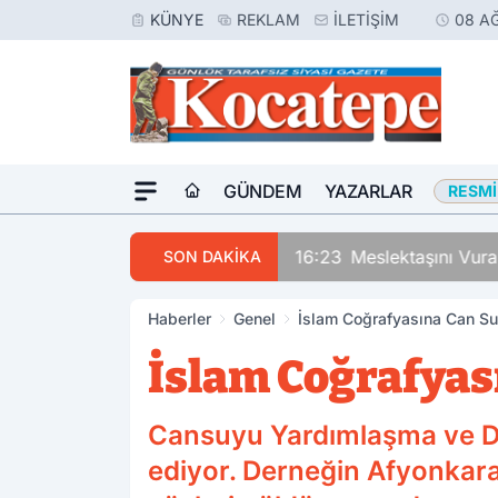
KÜNYE
REKLAM
İLETIŞIM
08 A
GÜNDEM
YAZARLAR
RESMI
16:23
Meslektaşını Vur
SON DAKİKA
Haberler
Genel
İslam Coğrafyasına Can Su
İslam Coğrafyas
Cansuyu Yardımlaşma ve D
ediyor. Derneğin Afyonkarah