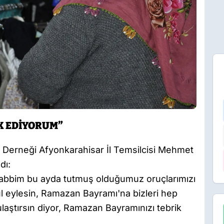
K EDİYORUM”
erneği Afyonkarahisar İl Temsilcisi Mehmet
dı:
Rabbim bu ayda tutmuş olduğumuz oruçlarımızı
l eylesin, Ramazan Bayramı'na bizleri hep
de ulaştırsın diyor, Ramazan Bayramınızı tebrik