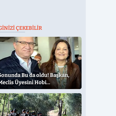
GINIZI ÇEKEBILIR
Sonunda Bu da oldu! Başkan,
Meclis Üyesini Hobi
Bahçesinden Attırdı