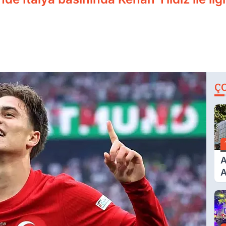
Ç
A
A
T
A
Ş