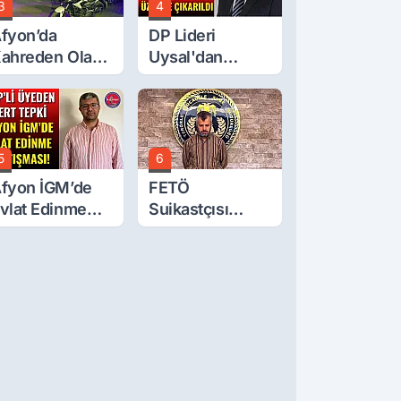
3
4
fyon’da
DP Lideri
ahreden Olay:
Uysal'dan
 Yaşındaki
Çerçeve Yasa
ocuk 6. Kattan
Tepkisi: Öcalan
üştü
Meclis'in
Üzerine Çıkarıldı
5
6
fyon İGM’de
FETÖ
vlat Edinme
Suikastçısı
artışması!
Burkay
Karatepe
Anlatmaya
Devam Ediyor:
Suikast İçin
Gittim