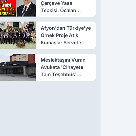
Çerçeve Yasa
Tepkisi: Öcalan
Meclis'in Üzerine
Çıkarıldı
Afyon'dan Türkiye'ye
Örnek Proje Atık
Kumaşlar Servete
Dönüştü!
Meslektaşını Vuran
Avukata 'Cinayete
Tam Teşebbüs'
Suçlaması