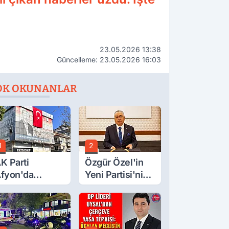
23.05.2026 13:38
Güncelleme: 23.05.2026 16:03
OK OKUNANLAR
1
2
K Parti
Özgür Özel'in
fyon'da
Yeni Partisi'nin
urgay Şahin'in
Afyon Başkanı
rdından Bir
Belli Oldu
ok Daha!