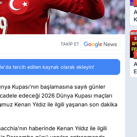
A
K
6
Ç
D
TAKİP ET
A
'da tercih edilen kaynak olarak ekleyin!
E
T
ünya Kupası’nın başlamasına sayılı günler
 mücadele edeceği 2026 Dünya Kupası maçları
u
muz Kenan Yıldız ile ilgili yaşanan son dakika
acchia’nın haberinde Kenan Yıldız ile ilgili