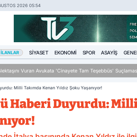
ĞUSTOS 2026 05:54
SIYASET
EKONOMI
SPOR
ASAYIŞ
GENE
 İLANLAR
an Avukata 'Cinayete Tam Teşebbüs' Suçlaması
uyurdu: Milli Takımda Kenan Yıldız Şoku Yaşanıyor!
ötü Haberi Duyurdu: Mil
nıyor!
 İtalya basınında Kenan Yıldız ile ilgil