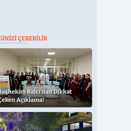
GINIZI ÇEKEBILIR
Başhekim Balcı'dan Dikkat
Çeken Açıklama!