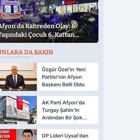
Afyon’da Kahreden Olay: 6
Yaşındaki Çocuk 6. Kattan
Düştü
UNLARA DA BAKIN
Özgür Özel'in Yeni
Partisi'nin Afyon
Başkanı Belli Oldu
AK Parti Afyon'da
Turgay Şahin'in
Ardından Bir Şok
Daha!
DP Lideri Uysal'dan