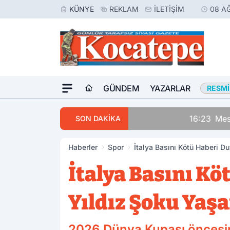
KÜNYE
REKLAM
İLETIŞIM
08 A
GÜNDEM
YAZARLAR
RESMI
16:23
Meslektaşını Vur
SON DAKİKA
Haberler
Spor
İtalya Basını Kötü Haberi D
İtalya Basını K
Yıldız Şoku Yaşa
2026 Dünya Kupası öncesinde