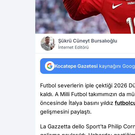
Şükrü Cüneyt Bursalıoğlu
İnternet Editörü
Kocatepe Gazetesi
kaynağını Google
Futbol severlerin iple çektiği 2026 D
kaldı. A Milli Futbol takımımızın da
öncesinde İtalya basını yıldız
futbolc
gelişmesini paylaştı.
La Gazzetta dello Sport’ta Philip Corn