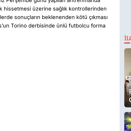
ğimiz Perşembe günü yapılan antrenmanda
lık hissetmesi üzerine sağlık kontrollerinden
trollerde sonuçların beklenenden kötü çıkması
us’un Torino derbisinde ünlü futbolcu forma
İL