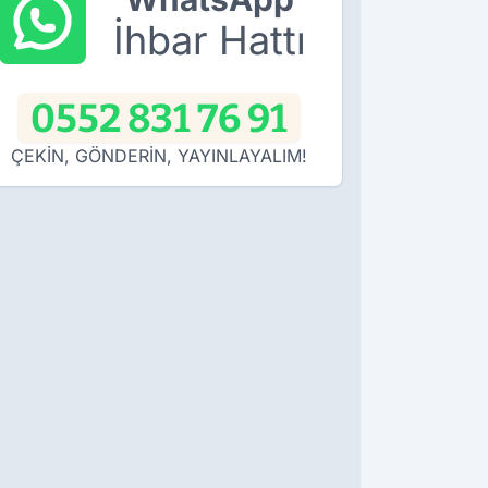
İhbar Hattı
0552 831 76 91
ÇEKİN, GÖNDERİN, YAYINLAYALIM!