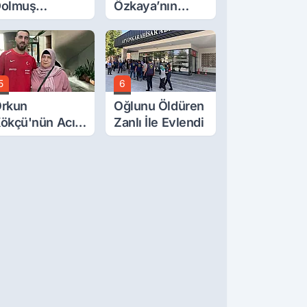
olmuş
Özkaya’nın
cretlerine
Oğluna İftira
üzde 40 Zam
Atıldı
alebi
5
6
rkun
Oğlunu Öldüren
ökçü'nün Acı
Zanlı İle Evlendi
ünü... Cenaze
amazı
mirdağ'da