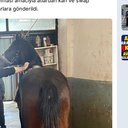
anması amacıyla atlardan kan ve swap
rlara gönderildi.