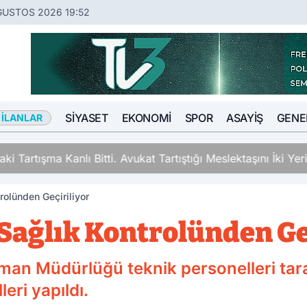
ĞUSTOS 2026 19:52
SIYASET
EKONOMI
SPOR
ASAYIŞ
GENE
 İLANLAR
ki Tartışma Kanlı Bitti. Avukat Tartıştığı Meslektaşını İki Y
rolünden Geçiriliyor
 Sağlık Kontrolünden Ge
man Müdürlüğü teknik personelleri taraf
leri yapıldı.