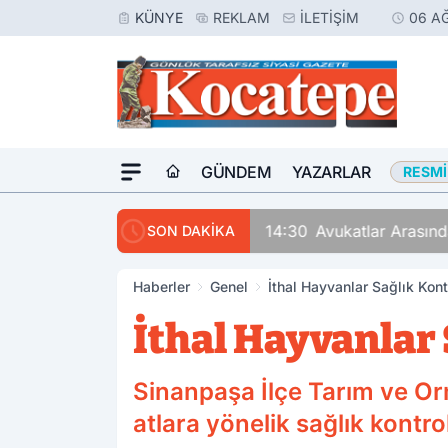
KÜNYE
REKLAM
İLETIŞIM
06 A
GÜNDEM
YAZARLAR
RESMI
14:30
Avukatlar Arasında
SON DAKİKA
Haberler
Genel
İthal Hayvanlar Sağlık Kont
İthal Hayvanlar
Sinanpaşa İlçe Tarım ve Or
atlara yönelik sağlık kontrol