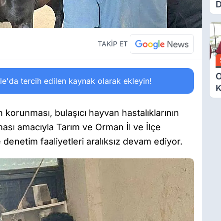
D
Ü
Y
T
TAKİP ET
O
'da tercih edilen kaynak olarak ekleyin!
K
G
N
n korunması, bulaşıcı hayvan hastalıklarının
E
ası amacıyla Tarım ve Orman İl ve İlçe
denetim faaliyetleri aralıksız devam ediyor.