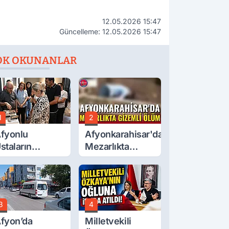
12.05.2026 15:47
Güncelleme: 12.05.2026 15:47
OK OKUNANLAR
1
2
fyonlu
Afyonkarahisar'da
staların
Mezarlıkta
serleri
Gizemli Ölüm
örücüye Çıktı
3
4
fyon’da
Milletvekili