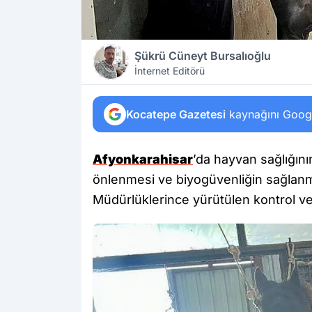
Şükrü Cüneyt Bursalıoğlu
İnternet Editörü
Kocatepe Gazetesi
kaynağını Google
Afyonkarahisar
’da hayvan sağlığını
önlenmesi ve biyogüvenliğin sağlanm
Müdürlüklerince yürütülen kontrol ve 