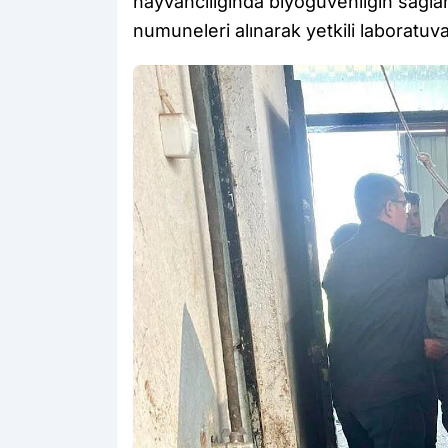
hayvancılığında biyogüvenliğin sağl
numuneleri alınarak yetkili laboratuva