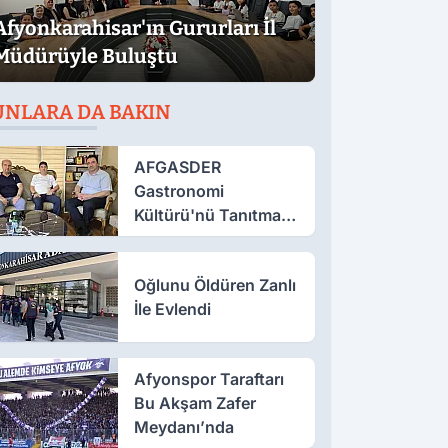
Afyonkarahisar'ın Gururları İl
Müdürüyle Buluştu
UNLARA DA BAKIN
AFGASDER
Gastronomi
Kültürü'nü Tanıtmak
İçin Çalışıyor
Oğlunu Öldüren Zanlı
İle Evlendi
Afyonspor Taraftarı
Bu Akşam Zafer
Meydanı’nda