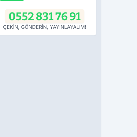
0552 831 76 91
ÇEKİN, GÖNDERİN, YAYINLAYALIM!