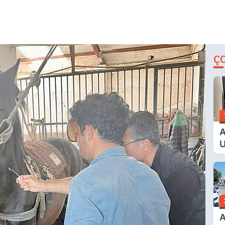
Ç
A
U
E
G
A