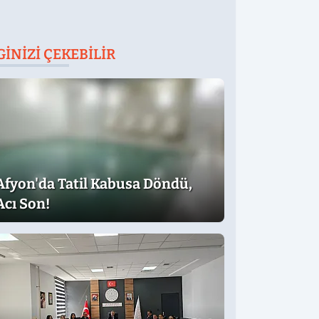
GINIZI ÇEKEBILIR
Afyon'da Tatil Kabusa Döndü,
Acı Son!