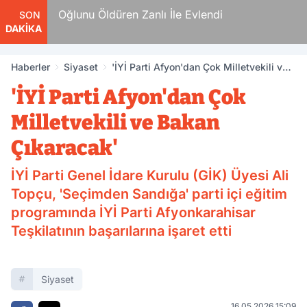
n
Oğlunu Öldüren Zanlı İle Evlendi
SON
DAKİKA
Haberler
Siyaset
'İYİ Parti Afyon'dan Çok Milletvekili ve
Bakan Çıkaracak'
'İYİ Parti Afyon'dan Çok
Milletvekili ve Bakan
Çıkaracak'
İYİ Parti Genel İdare Kurulu (GİK) Üyesi Ali
Topçu, 'Seçimden Sandığa' parti içi eğitim
programında İYİ Parti Afyonkarahisar
Teşkilatının başarılarına işaret etti
Siyaset
16.05.2026 15:09