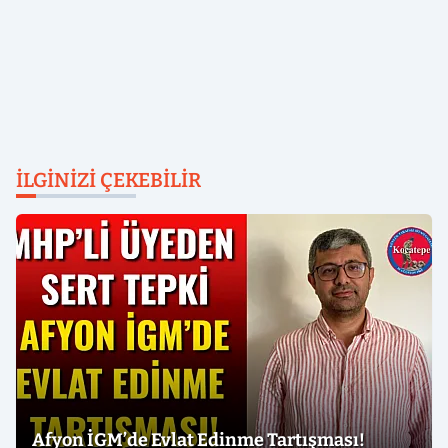
İLGINIZI ÇEKEBILIR
Afyon İGM’de Evlat Edinme Tartışması!