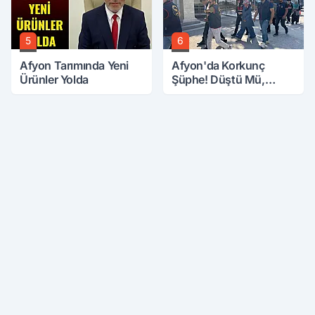
5
6
Afyon Tarımında Yeni
Afyon'da Korkunç
Ürünler Yolda
Şüphe! Düştü Mü,
Öldürüldü Mü!