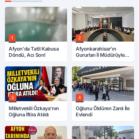
1
2
Afyon'da Tatil Kabusa
Afyonkarahisar'ın
Döndü, Acı Son!
Gururları İl Müdürüyle
Buluştu
3
4
Milletvekili Özkaya’nın
Oğlunu Öldüren Zanlı İle
Oğluna İftira Atıldı
Evlendi