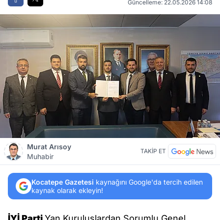
Güncelleme: 22.05.2026 14:08
Murat Arısoy
TAKİP ET
Muhabir
Kocatepe Gazetesi
kaynağını Google'da tercih edilen
kaynak olarak ekleyin!
İYİ Parti
Yan Kuruluşlardan Sorumlu Genel