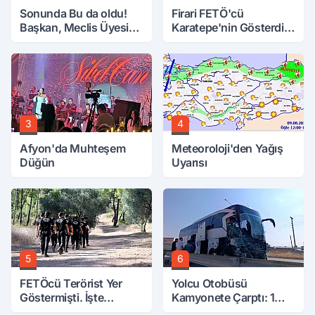
Sonunda Bu da oldu!
Firari FETÖ'cü
Başkan, Meclis Üyesini
Karatepe'nin Gösterdiği
Hobi Bahçesinden
Yerler Didik Didik
Attırdı
Aranıyor
3
4
Afyon'da Muhteşem
Meteoroloji'den Yağış
Düğün
Uyarısı
5
6
FETÖcü Terörist Yer
Yolcu Otobüsü
Göstermişti. İşte
Kamyonete Çarptı: 1
Bulunanlar
Ölü, 15 Yaralı