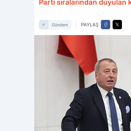
Parti sıralarından duyulan 
PAYLAŞ
Gündem