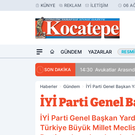
KÜNYE
REKLAM
İLETIŞIM
06 A
GÜNDEM
YAZARLAR
RESMI
14:30
Avukatlar Arasında
SON DAKİKA
Haberler
Gündem
İYİ Parti Genel Başkan Y
İYİ Parti Genel 
İYİ Parti Genel Başkan Yard
Türkiye Büyük Millet Mecli