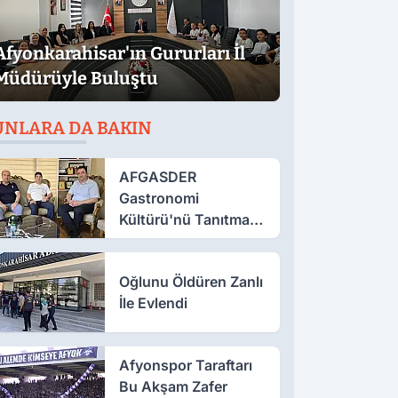
Afyonkarahisar'ın Gururları İl
Müdürüyle Buluştu
UNLARA DA BAKIN
AFGASDER
Gastronomi
Kültürü'nü Tanıtmak
İçin Çalışıyor
Oğlunu Öldüren Zanlı
İle Evlendi
Afyonspor Taraftarı
Bu Akşam Zafer