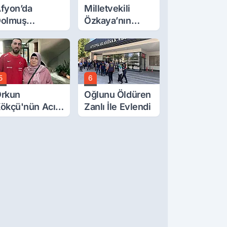
fyon’da
Milletvekili
olmuş
Özkaya’nın
cretlerine
Oğluna İftira
üzde 40 Zam
Atıldı
alebi
5
6
rkun
Oğlunu Öldüren
ökçü'nün Acı
Zanlı İle Evlendi
ünü... Cenaze
amazı
mirdağ'da