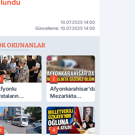
ulundu
10.07.2025 14:00
Güncelleme: 10.07.2025 14:00
OK OKUNANLAR
1
2
fyonlu
Afyonkarahisar'da
staların
Mezarlıkta
serleri
Gizemli Ölüm
örücüye Çıktı
3
4