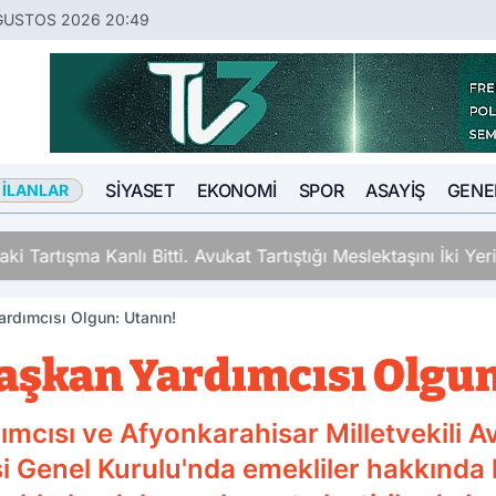
ĞUSTOS 2026 20:49
SIYASET
EKONOMI
SPOR
ASAYIŞ
GENE
 İLANLAR
ki Tartışma Kanlı Bitti. Avukat Tartıştığı Meslektaşını İki Y
ardımcısı Olgun: Utanın!
Başkan Yardımcısı Olgun
ımcısı ve Afyonkarahisar Milletvekili A
si Genel Kurulu'nda emekliler hakkında