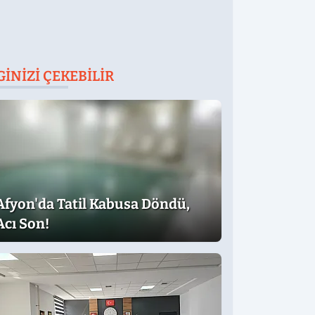
GINIZI ÇEKEBILIR
Afyon'da Tatil Kabusa Döndü,
Acı Son!