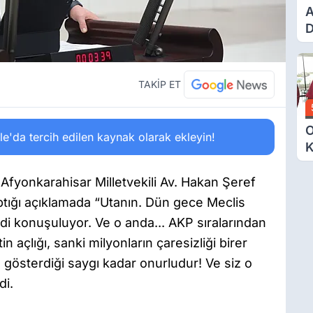
A
D
Ü
Y
T
TAKİP ET
O
'da tercih edilen kaynak olarak ekleyin!
K
G
N
Afyonkarahisar Milletvekili Av. Hakan Şeref
E
ığı açıklamada “Utanın. Dün gece Meclis
i konuşuluyor. Ve o anda... AKP sıralarından
n açlığı, sanki milyonların çaresizliği birer
e gösterdiği saygı kadar onurludur! Ve siz o
di.