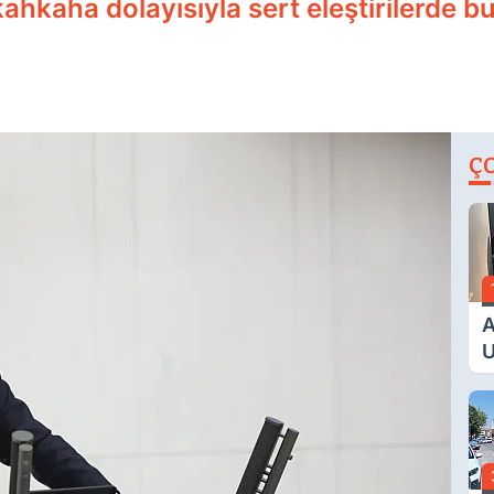
kahkaha dolayısıyla sert eleştirilerde b
Ç
A
U
E
G