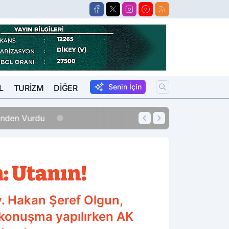
Senin İçin
L
TURIZM
DIĞER
erinden Vurdu
12:33
Sigara Fiyatları
: Utanın!
v. Hakan Şeref Olgun,
 konuşma yapılırken AK