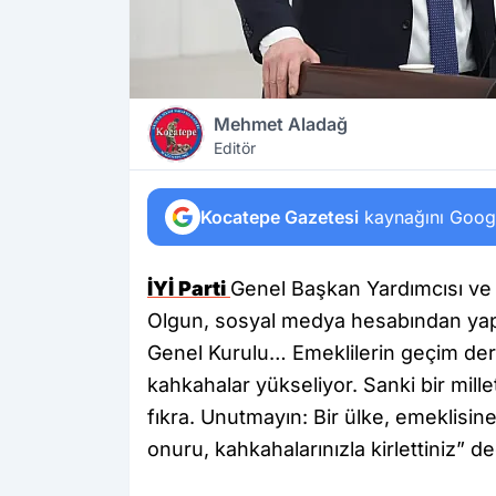
Mehmet Aladağ
Editör
Kocatepe Gazetesi
kaynağını Google
İYİ Parti
Genel Başkan Yardımcısı ve 
Olgun, sosyal medya hesabından yapt
Genel Kurulu… Emeklilerin geçim derd
kahkahalar yükseliyor. Sanki bir milleti
fıkra. Unutmayın: Bir ülke, emeklisin
onuru, kahkahalarınızla kirlettiniz” de