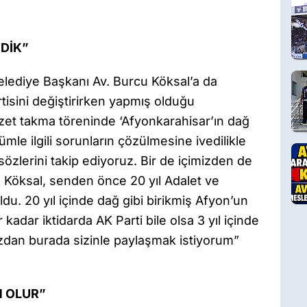
DİK”
elediye Başkanı Av. Burcu Köksal’a da
isini değiştirirken yapmış olduğu
et takma töreninde ‘Afyonkarahisar’ın dağ
ümle ilgili sorunların çözülmesine ivedilikle
özlerini takip ediyoruz. Bir de içimizden de
n Köksal, senden önce 20 yıl Adalet ve
ldu. 20 yıl içinde dağ gibi birikmiş Afyon’un
adar iktidarda AK Parti bile olsa 3 yıl içinde
dan burada sizinle paylaşmak istiyorum”
N OLUR”