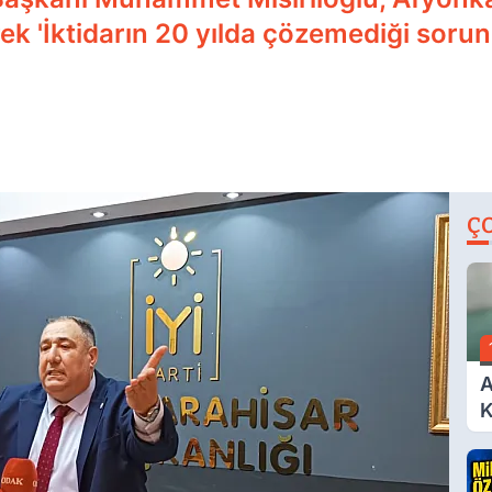
k 'İktidarın 20 yılda çözemediği sorunla
Ç
A
K
A