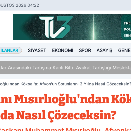
ĞUSTOS 2026 04:22
SIYASET
EKONOMI
SPOR
ASAYIŞ
GENE
 İLANLAR
ki Tartışma Kanlı Bitti. Avukat Tartıştığı Meslektaşını İki Y
rlıoğlu'ndan Köksal'a: Afyon'un Sorunlarını 3 Yılda Nasıl Çözeceksin
kanı Mısırlıoğlu'ndan Kö
lda Nasıl Çözeceksin?
l Başkanı Muhammet Mısırlıoğlu, Afyonk