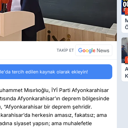
M
Ö
O
A
TAKİP ET
A
'da tercih edilen kaynak olarak ekleyin!
K
D
Ö
hammet Mısırlıoğlu, İYİ Parti Afyonkarahisar
antısında Afyonkarahisar’ın deprem bölgesinde
u, “Afyonkarahisar bir deprem şehridir.
nkarahisar’da herkesin amasız, fakatsız; ama
 adına siyaset yapsın; ama muhalefetle