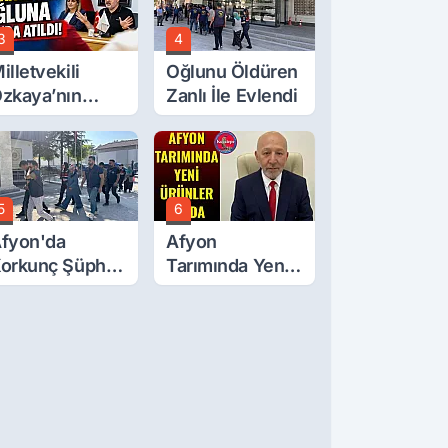
3
4
illetvekili
Oğlunu Öldüren
zkaya’nın
Zanlı İle Evlendi
ğluna İftira
tıldı
5
6
fyon'da
Afyon
orkunç Şüphe!
Tarımında Yeni
üştü Mü,
Ürünler Yolda
ldürüldü Mü!