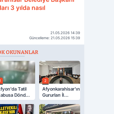
rı 3 yılda nasıl
21.05.2026 14:39
Güncelleme: 21.05.2026 15:39
OK OKUNANLAR
1
2
fyon'da Tatil
Afyonkarahisar'ın
abusa Döndü,
Gururları İl
cı Son!
Müdürüyle
Buluştu