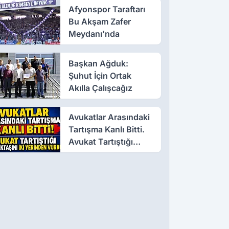
Afyonspor Taraftarı
Bu Akşam Zafer
Meydanı’nda
Başkan Ağduk:
Şuhut İçin Ortak
Akılla Çalışcağız
Avukatlar Arasındaki
Tartışma Kanlı Bitti.
Avukat Tartıştığı
Meslektaşını İki
Yerinden Vurdu