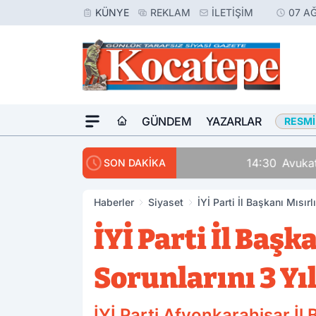
KÜNYE
REKLAM
İLETIŞIM
07 A
GÜNDEM
YAZARLAR
RESMI
14:30
Avukatlar Arasında
SON DAKİKA
Haberler
Siyaset
İYİ Parti İl Başkanı Mısı
İYİ Parti İl Baş
Sorunlarını 3 Yı
İYİ Parti Afyonkarahisar İ