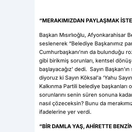
“MERAKIMIZDAN PAYLAŞMAK İSTE
Başkan Mısırlıoğlu, Afyonkarahisar B
seslenerek “Belediye Başkanımız part
Cumhurbaşkanı’nın da bulunduğu roz
gibi birikmiş sorunları, kentsel dönüş
başlayacağız’ dedi. Sayın Başkan’ın s
diyoruz ki Sayın Köksal'a ‘Yahu Sayı
Kalkınma Partili belediye başkanları o
sorunlarını senin süren sonuna kadar k
nasıl çözeceksin? Bunu da merakımız
ifadelerine yer verdi.
“BİR DAMLA YAŞ, AHİRETTE BENZİ