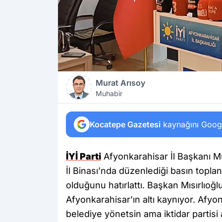
Murat Arısoy
Muhabir
Kocatepe Gazetesi
kaynağını Google
İYİ Parti
Afyonkarahisar İl Başkanı Mu
İl Binası’nda düzenlediği basın topl
olduğunu hatırlattı. Başkan Mısırlıoğl
Afyonkarahisar’ın altı kaynıyor. Afyo
belediye yönetsin ama iktidar partisi