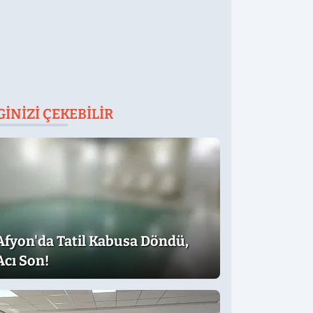
GINIZI ÇEKEBILIR
Afyon'da Tatil Kabusa Döndü,
Acı Son!