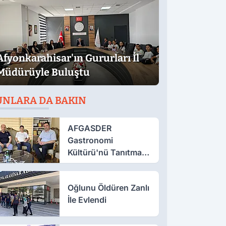
Afyonkarahisar'ın Gururları İl
Müdürüyle Buluştu
UNLARA DA BAKIN
AFGASDER
Gastronomi
Kültürü'nü Tanıtmak
İçin Çalışıyor
Oğlunu Öldüren Zanlı
İle Evlendi