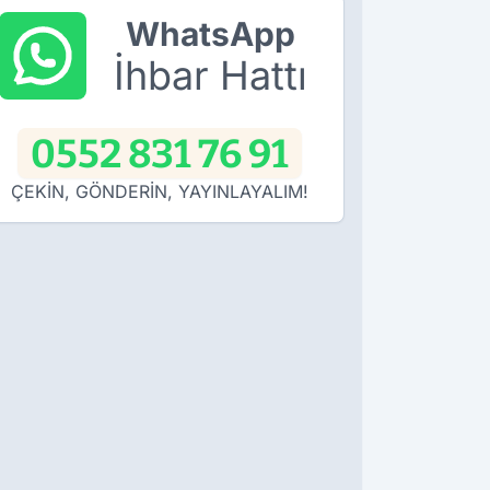
WhatsApp
İhbar Hattı
0552 831 76 91
ÇEKİN, GÖNDERİN, YAYINLAYALIM!