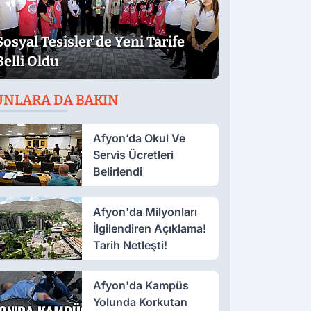
Sosyal Tesisler’de Yeni Tarife
Belli Oldu
UNLARA DA BAKIN
Afyon’da Okul Ve
Servis Ücretleri
Belirlendi
Afyon'da Milyonları
İlgilendiren Açıklama!
Tarih Netleşti!
Afyon'da Kampüs
Yolunda Korkutan