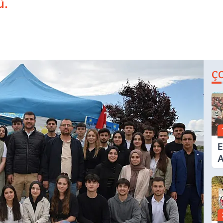
ü.
Ç
E
A
F
Y
T
V