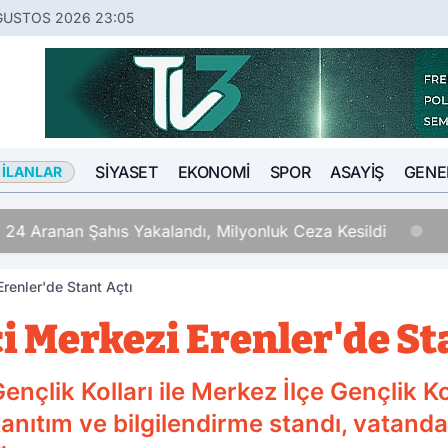
ĞUSTOS 2026 23:05
SIYASET
EKONOMI
SPOR
ASAYIŞ
GENE
 İLANLAR
 24 Aranan Şahıs Yakalandı, Milyonluk Ceza Kesildi
Erenler'de Stant Açtı
ci Merkezi Erenler'de St
Gençlik Kolları ile Merkez İlçe Gençlik K
nıtım ve bilgilendirme standı, vatandaşl