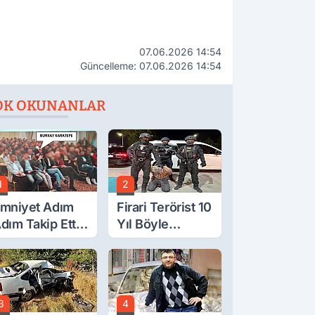
07.06.2026 14:54
Güncelleme: 07.06.2026 14:54
OK OKUNANLAR
1
2
mniyet Adım
Firari Terörist 10
dım Takip Etti.
Yıl Böyle
irari FETÖ'cü
Saklanmış: İşte
akayı Bu
Tüm Detaylar
oplantıda Ele
erdi.
3
4