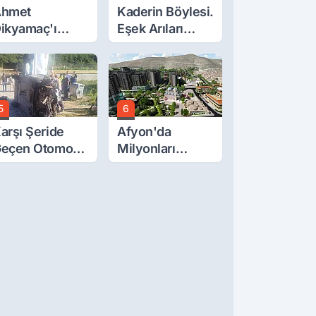
hmet
Kaderin Böylesi.
ikyamaç'ı
Eşek Arıları
ayattan
Öldürdü
oparan Kaza
5
6
arşı Şeride
Afyon'da
eçen Otomobil
Milyonları
evrildi: Aile
İlgilendiren
abusu Yaşadı
Açıklama! Tarih
Netleşti!