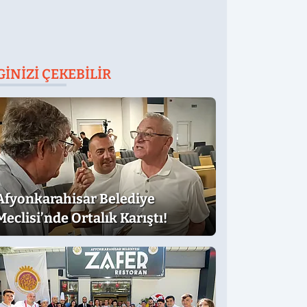
GINIZI ÇEKEBILIR
Afyonkarahisar Belediye
Meclisi’nde Ortalık Karıştı!