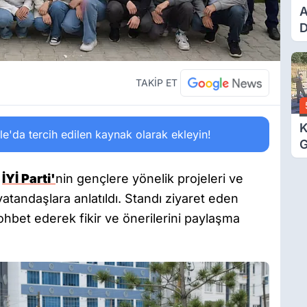
A
D
H
K
TAKİP ET
K
'da tercih edilen kaynak olarak ekleyin!
G
D
K
,
İYİ Parti'
nin gençlere yönelik projeleri ve
atandaşlara anlatıldı. Standı ziyaret eden
 sohbet ederek fikir ve önerilerini paylaşma