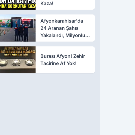
Kaza!
Afyonkarahisar'da
24 Aranan Şahıs
Yakalandı, Milyonluk
Ceza Kesildi
Burası Afyon! Zehir
Tacirine Af Yok!