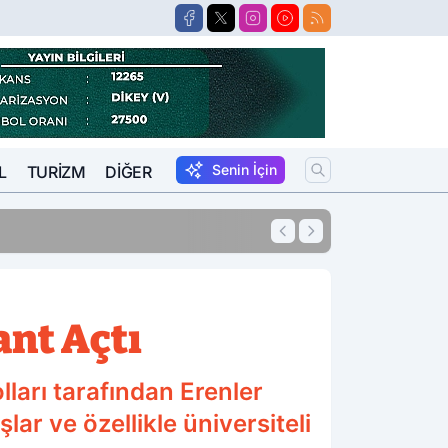
Senin İçin
L
TURIZM
DIĞER
17:15
Burası Afyon! Zeh
ant Açtı
olları tarafından Erenler
ar ve özellikle üniversiteli