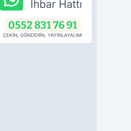
İhbar Hattı
0552 831 76 91
ÇEKİN, GÖNDERİN, YAYINLAYALIM!