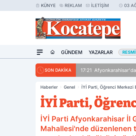
KÜNYE
REKLAM
İLETIŞIM
03 A
GÜNDEM
YAZARLAR
RESMI
17:21
Afyonkarahisar'da
SON DAKİKA
Haberler
Genel
İYİ Parti, Öğrenci Merkezi 
İYİ Parti, Öğren
İYİ Parti Afyonkarahisar İl 
Mahallesi'nde düzenlenen ta