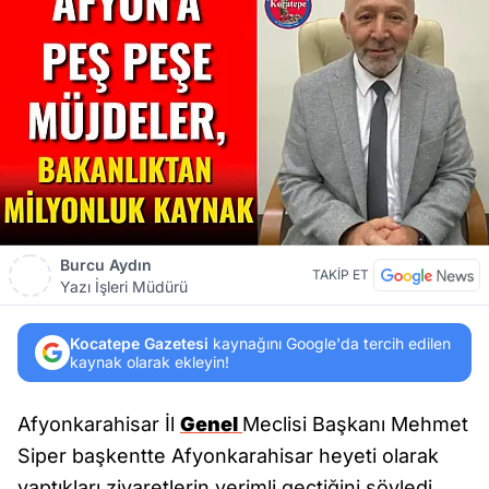
Burcu Aydın
TAKİP ET
Yazı İşleri Müdürü
Kocatepe Gazetesi
kaynağını Google'da tercih edilen
kaynak olarak ekleyin!
Afyonkarahisar İl
Genel
Meclisi Başkanı Mehmet
Siper başkentte Afyonkarahisar heyeti olarak
yaptıkları ziyaretlerin verimli geçtiğini söyledi.