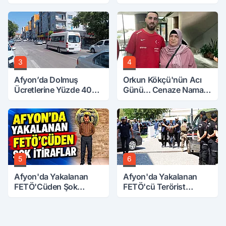
3
4
Afyon’da Dolmuş
Orkun Kökçü'nün Acı
Ücretlerine Yüzde 40
Günü... Cenaze Namazı
Zam Talebi
Emirdağ'da
5
6
Afyon'da Yakalanan
Afyon'da Yakalanan
FETÖ'Cüden Şok
FETÖ'cü Terörist
İtiraflar
Adliye'de