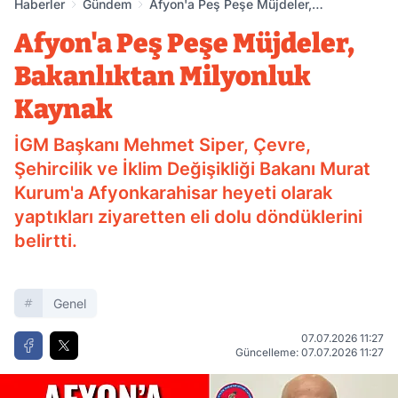
Haberler
Gündem
Afyon'a Peş Peşe Müjdeler,
Bakanlıktan Milyonluk Kaynak
Afyon'a Peş Peşe Müjdeler,
Bakanlıktan Milyonluk
Kaynak
İGM Başkanı Mehmet Siper, Çevre,
Şehircilik ve İklim Değişikliği Bakanı Murat
Kurum'a Afyonkarahisar heyeti olarak
yaptıkları ziyaretten eli dolu döndüklerini
belirtti.
Genel
07.07.2026 11:27
Güncelleme: 07.07.2026 11:27