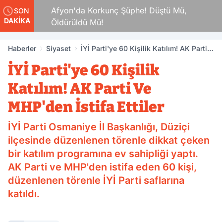
kamlar
Afyon'da Korkunç Şüphe! Düştü Mü,
SON
DAKİKA
Öldürüldü Mü!
Haberler
Siyaset
İYİ Parti'ye 60 Kişilik Katılım! AK Parti
Ve MHP'den İstifa Ettiler
İYİ Parti'ye 60 Kişilik
Katılım! AK Parti Ve
MHP'den İstifa Ettiler
İYİ Parti Osmaniye İl Başkanlığı, Düziçi
ilçesinde düzenlenen törenle dikkat çeken
bir katılım programına ev sahipliği yaptı.
AK Parti ve MHP'den istifa eden 60 kişi,
düzenlenen törenle İYİ Parti saflarına
katıldı.