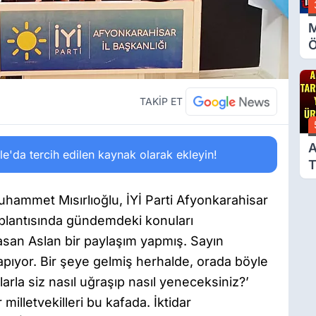
M
Ö
O
A
TAKİP ET
A
'da tercih edilen kaynak olarak ekleyin!
T
Ü
uhammet Mısırlıoğlu, İYİ Parti Afyonkarahisar
oplantısında gündemdeki konuları
Hasan Aslan bir paylaşım yapmış. Sayın
yor. Bir şeye gelmiş herhalde, orada böyle
rla siz nasıl uğraşıp nasıl yeneceksiniz?’
 milletvekilleri bu kafada. İktidar