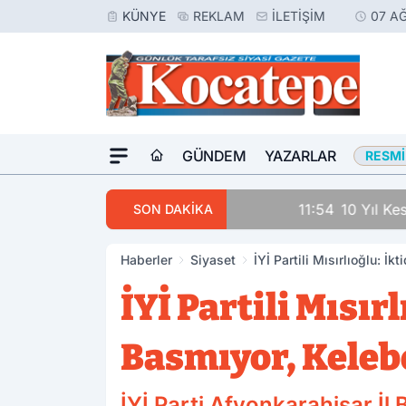
KÜNYE
REKLAM
İLETIŞIM
07 A
GÜNDEM
YAZARLAR
RESMI
11:54
10 Yıl Kesinleşmi
SON DAKİKA
Haberler
Siyaset
İYİ Partili Mısırlıoğlu: İ
İYİ Partili Mısır
Basmıyor, Keleb
İYİ Parti Afyonkarahisar İl