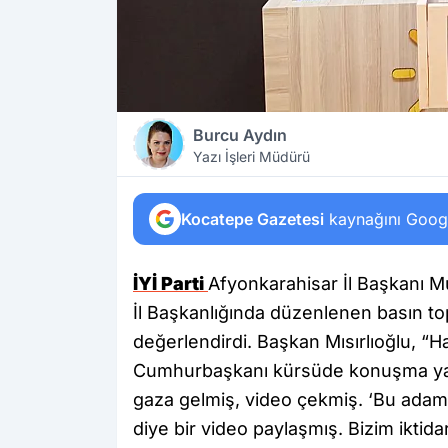
Burcu Aydın
Yazı İşleri Müdürü
Kocatepe Gazetesi
kaynağını Google
İYİ Parti
Afyonkarahisar İl Başkanı M
İl Başkanlığında düzenlenen basın t
değerlendirdi. Başkan Mısırlıoğlu, “
Cumhurbaşkanı kürsüde konuşma yapı
gaza gelmiş, video çekmiş. ‘Bu adamla
diye bir video paylaşmış. Bizim iktidar