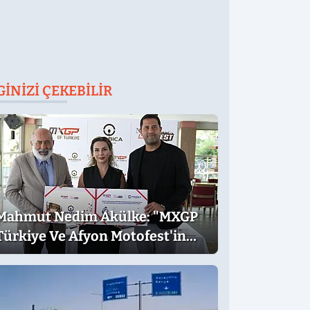
GINIZI ÇEKEBILIR
Mahmut Nedim Akülke: "MXGP
Türkiye Ve Afyon Motofest'in
Ülkemize Katkısı Çok Büyük"