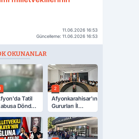
11.06.2026 16:53
Güncelleme: 11.06.2026 16:53
OK OKUNANLAR
1
2
fyon'da Tatil
Afyonkarahisar'ın
abusa Döndü,
Gururları İl
cı Son!
Müdürüyle
Buluştu