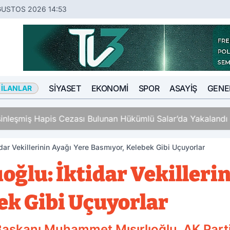
ĞUSTOS 2026 14:53
SIYASET
EKONOMI
SPOR
ASAYIŞ
GENE
 İLANLAR
ş Hapis Cezası Bulunan Hükümlü Salar’da Yakalandı
ktidar Vekillerinin Ayağı Yere Basmıyor, Kelebek Gibi Uçuyorlar
lıoğlu: İktidar Vekilleri
ek Gibi Uçuyorlar
 Başkanı Muhammet Mısırlıoğlu, AK Partim