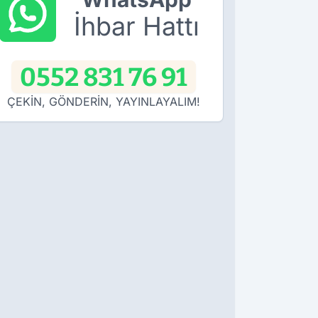
İhbar Hattı
0552 831 76 91
ÇEKİN, GÖNDERİN, YAYINLAYALIM!