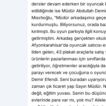
dersler devam ederken bir oyuncak ka
edildiğinde ise Müdür Abdullah Demir’
Mısırlıoğlu, “Müdür arkadaşımız geçe
kurdurmuştu. Biliyorsunuz, orada bazı
kırılmıştı. Bu oyun parkıyla ilgili kon
getirmiştim. Arkadaş gerçekten okuld
Afyonkarahisar’da oyuncak satıcısı e
ilden gelen, 43 plakalı araçlarla satı
ürünlerin pazarlanması için sınıflard
getiriliyor, öğretmenler aracılığıyla 
parayı verecek ve çocuğuna o oyunca
Demir Efendi. Seni buradan uyarıyoru
zaman çık ticaret yap Sayın Müdür. N
değil, eğitim yuvası. Senin bu düşünc
evlerinde para var mı, yok mu? Ailele