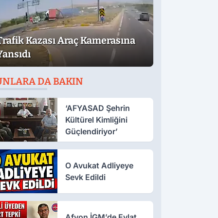
Trafik Kazası Araç Kamerasına
Yansıdı
UNLARA DA BAKIN
‘AFYASAD Şehrin
Kültürel Kimliğini
Güçlendiriyor’
O Avukat Adliyeye
Sevk Edildi
Afyon İGM’de Evlat