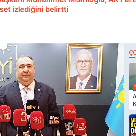
t izlediğini belirtti
Ç
A
K
A