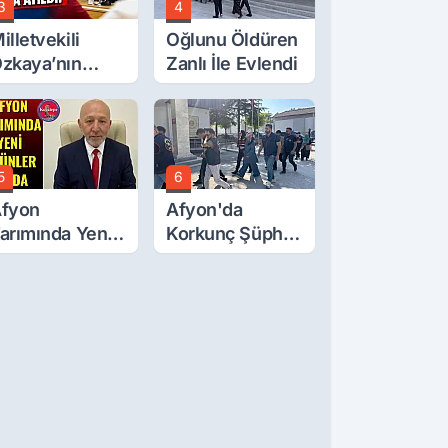
3
4
illetvekili
Oğlunu Öldüren
zkaya’nın
Zanlı İle Evlendi
ğluna İftira
tıldı
5
6
fyon
Afyon'da
arımında Yeni
Korkunç Şüphe!
rünler Yolda
Düştü Mü,
Öldürüldü Mü!