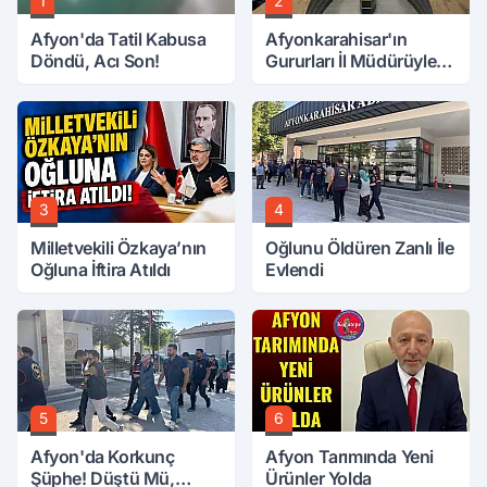
1
2
Afyon'da Tatil Kabusa
Afyonkarahisar'ın
Döndü, Acı Son!
Gururları İl Müdürüyle
Buluştu
3
4
Milletvekili Özkaya’nın
Oğlunu Öldüren Zanlı İle
Oğluna İftira Atıldı
Evlendi
5
6
Afyon'da Korkunç
Afyon Tarımında Yeni
Şüphe! Düştü Mü,
Ürünler Yolda