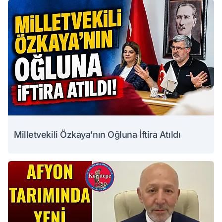
Milletvekili Özkaya’nın Oğluna İftira Atıldı