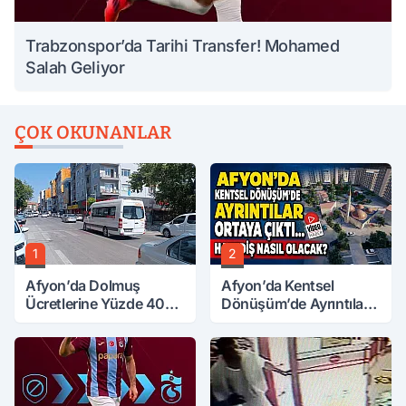
Trabzonspor’da Tarihi Transfer! Mohamed
Salah Geliyor
ÇOK OKUNANLAR
1
2
Afyon’da Dolmuş
Afyon’da Kentsel
Ücretlerine Yüzde 40
Dönüşüm’de Ayrıntılar
Zam Talebi
Ortaya Çıktı… Hakediş
Nasıl Olacak?