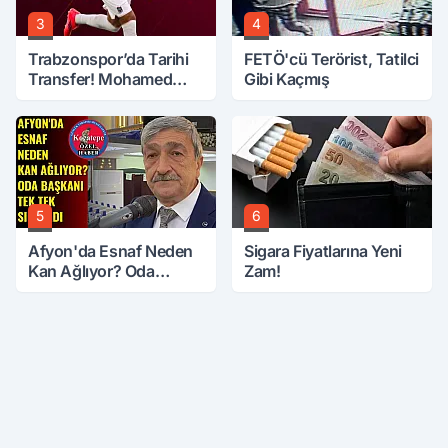
3
4
Trabzonspor’da Tarihi
FETÖ'cü Terörist, Tatilci
Transfer! Mohamed
Gibi Kaçmış
Salah Geliyor
5
6
Afyon'da Esnaf Neden
Sigara Fiyatlarına Yeni
Kan Ağlıyor? Oda
Zam!
Başkanı Tek Tek Sıraladı