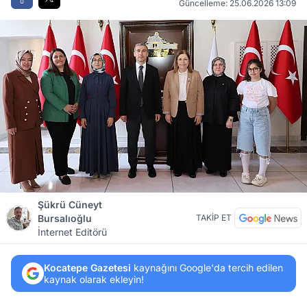
Güncelleme: 25.06.2026 13:09
Şükrü Cüneyt
Bursalıoğlu
TAKİP ET
İnternet Editörü
Kocatepe Gazetesi
kaynağını Google'da tercih edilen
kaynak olarak ekleyin!