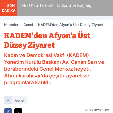
r
FETÖ'cü Terörist, Tatilci Gibi Kaçmış
SON
DAKİKA
Haberler
Genel
KADEM'den Afyon'a Üst Düzey Ziyaret
KADEM'den Afyon'a Üst
Düzey Ziyaret
Kadın ve Demokrasi Vakfı (KADEM)
Yönetim Kurulu Başkanı Av. Canan Sarı ve
beraberindeki Genel Merkez heyeti,
Afyonkarahisar'da çeşitli ziyaret ve
programlara katıldı.
Genel
25.06.2026 13:09