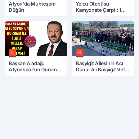
Afyon'da Muhteşem
Yolcu Otobüsü
Düğün
Kamyonete Çarptı: 1
Ölü, 15 Yaralı
5
6
Başkan Aladağ:
Başyiğit Ailesinin Acı
Afyonspor’un Durumu
Günü: Ali Başyiğit Vefat
İle İlgili Millete Hesap
Etti
Verilmeli