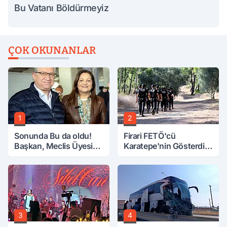
Bu Vatanı Böldürmeyiz
ÇOK OKUNANLAR
1
2
Sonunda Bu da oldu!
Firari FETÖ'cü
Başkan, Meclis Üyesini
Karatepe'nin Gösterdiği
Hobi Bahçesinden
Yerler Didik Didik
Attırdı
Aranıyor
3
4