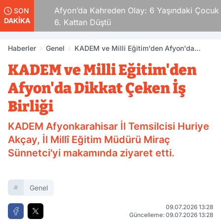
ldular
Afyon’da Kahreden Olay: 6 Yaşındaki Çocuk
SON
DAKİKA
6. Kattan Düştü
Haberler
Genel
KADEM ve Milli Eğitim'den Afyon'da
Dikkat Çeken İş Birliği
KADEM ve Milli Eğitim'den
Afyon'da Dikkat Çeken İş
Birliği
KADEM Afyonkarahisar İl Temsilcisi Huriye
Akçay, İl Millî Eğitim Müdürü Miraç
Sünnetci'yi makamında ziyaret etti.
Genel
09.07.2026 13:28
Güncelleme: 09.07.2026 13:28