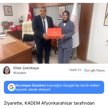
Dilek Çetinkaya
TAKİP ET
Muhabir
Kocatepe Gazetesi
kaynağını Google'da tercih edilen
kaynak olarak ekleyin!
Ziyarette, KADEM Afyonkarahisar tarafından