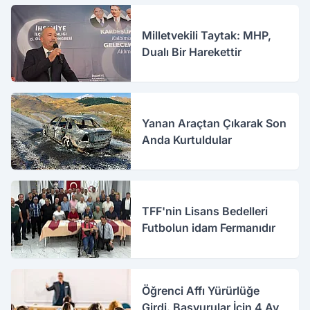
Milletvekili Taytak: MHP,
Dualı Bir Harekettir
Yanan Araçtan Çıkarak Son
Anda Kurtuldular
TFF'nin Lisans Bedelleri
Futbolun idam Fermanıdır
Öğrenci Affı Yürürlüğe
Girdi. Başvurular İçin 4 Ay