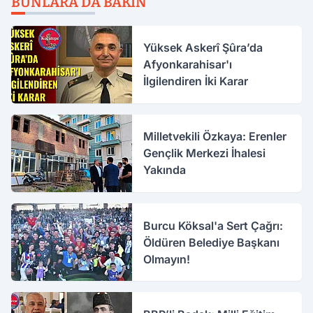
BUNLARA DA BAKIN
Yüksek Askerî Şûra’da
Afyonkarahisar'ı
İlgilendiren İki Karar
Milletvekili Özkaya: Erenler
Gençlik Merkezi İhalesi
Yakında
Burcu Köksal'a Sert Çağrı:
Öldüren Belediye Başkanı
Olmayın!