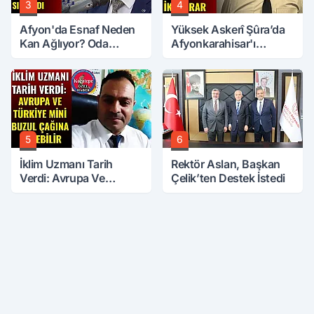
3
4
Afyon'da Esnaf Neden
Yüksek Askerî Şûra’da
Kan Ağlıyor? Oda
Afyonkarahisar'ı
Başkanı Tek Tek Sıraladı
İlgilendiren İki Karar
5
6
İklim Uzmanı Tarih
Rektör Aslan, Başkan
Verdi: Avrupa Ve
Çelik’ten Destek İstedi
Türkiye Mini Buzul
Çağına Girebilir