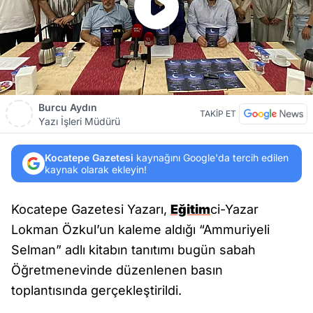
Burcu Aydın
TAKİP ET
Yazı İşleri Müdürü
Kocatepe Gazetesi
kaynağını Google'da tercih edilen
kaynak olarak ekleyin!
Kocatepe Gazetesi Yazarı,
Eğitim
ci-Yazar
Lokman Özkul’un kaleme aldığı “Ammuriyeli
Selman” adlı kitabın tanıtımı bugün sabah
Öğretmenevinde düzenlenen basın
toplantısında gerçekleştirildi.