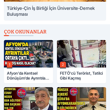
Türkiye-Çin İş Birliği İçin Üniversite-Dernek
Buluşması
ÇOK OKUNANLAR
1
2
Afyon’da Kentsel
FETÖ'cü Terörist, Tatilci
Dönüşüm’de Ayrıntılar
Gibi Kaçmış
Ortaya Çıktı… Hakediş
Nasıl Olacak?