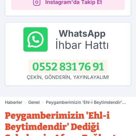
Instagram'da Takip Et
WhatsApp
İhbar Hattı
0552 831 76 91
ÇEKİN, GÖNDERİN, YAYINLAYALIM!
Haberler
Genel
Peygamberimizin 'Ehl-i Beytimdendir'
Dediği Sahabenin Afyon Bağlantısı Bu
Peygamberimizin 'Ehl-i
Kitapta Anlatıldı
Beytimdendir' Dediği