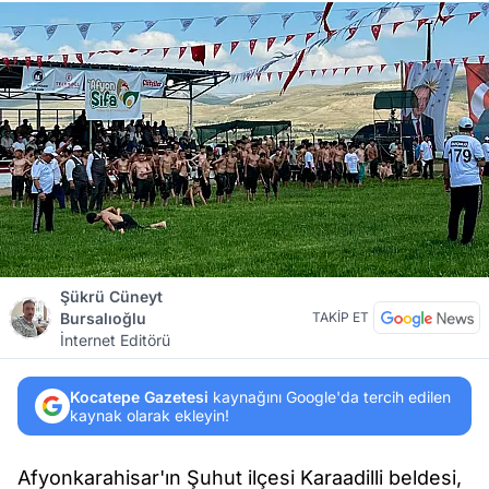
Şükrü Cüneyt
Bursalıoğlu
TAKİP ET
İnternet Editörü
Kocatepe Gazetesi
kaynağını Google'da tercih edilen
kaynak olarak ekleyin!
Afyonkarahisar'ın Şuhut ilçesi Karaadilli beldesi,