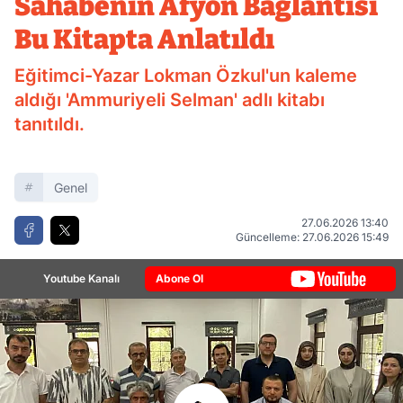
Sahabenin Afyon Bağlantısı
Bu Kitapta Anlatıldı
Eğitimci-Yazar Lokman Özkul'un kaleme
aldığı 'Ammuriyeli Selman' adlı kitabı
tanıtıldı.
Genel
27.06.2026 13:40
Güncelleme: 27.06.2026 15:49
Youtube Kanalı
Abone Ol