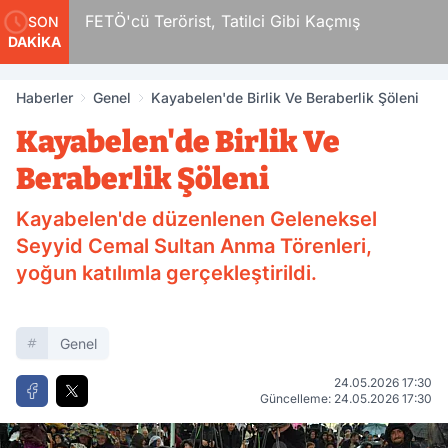
FETÖ'cü Terörist, Tatilci Gibi Kaçmış
Po
SON
DAKİKA
Haberler
Genel
Kayabelen'de Birlik Ve Beraberlik Şöleni
Kayabelen'de Birlik Ve
Beraberlik Şöleni
Kayabelen'de düzenlenen Geleneksel
Seyyid Cemal Sultan Anma Törenleri,
yoğun katılımla gerçekleştirildi.
Genel
24.05.2026 17:30
Güncelleme: 24.05.2026 17:30