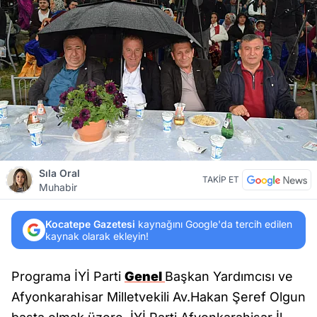
Sıla Oral
TAKİP ET
Muhabir
Kocatepe Gazetesi
kaynağını Google'da tercih edilen
kaynak olarak ekleyin!
Programa İYİ Parti
Genel
Başkan Yardımcısı ve
Afyonkarahisar Milletvekili Av.Hakan Şeref Olgun