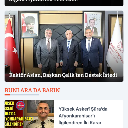
Rektör Aslan, Başkan Çelik’ten Destek İstedi
BUNLARA DA BAKIN
Yüksek Askerî Şûra’da
Afyonkarahisar'ı
İlgilendiren İki Karar