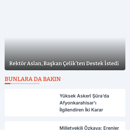
Rektör Aslan, Başkan Çelik’ten Destek İstedi
BUNLARA DA BAKIN
Yüksek Askerî Şûra’da
Afyonkarahisar'ı
İlgilendiren İki Karar
Milletvekili Özkaya: Erenler