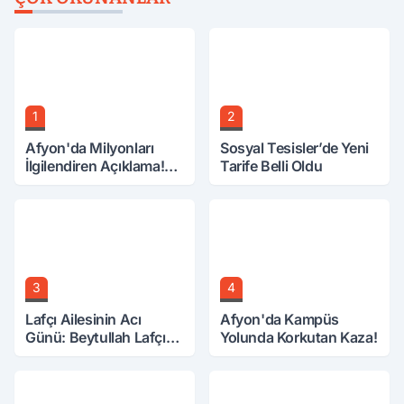
1
2
Afyon'da Milyonları
Sosyal Tesisler’de Yeni
İlgilendiren Açıklama!
Tarife Belli Oldu
Tarih Netleşti!
3
4
Lafçı Ailesinin Acı
Afyon'da Kampüs
Günü: Beytullah Lafçı
Yolunda Korkutan Kaza!
Vefat Etti