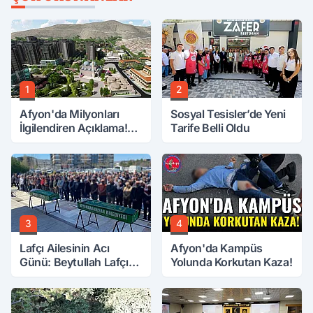
1
2
Afyon'da Milyonları
Sosyal Tesisler’de Yeni
İlgilendiren Açıklama!
Tarife Belli Oldu
Tarih Netleşti!
3
4
Lafçı Ailesinin Acı
Afyon'da Kampüs
Günü: Beytullah Lafçı
Yolunda Korkutan Kaza!
Vefat Etti