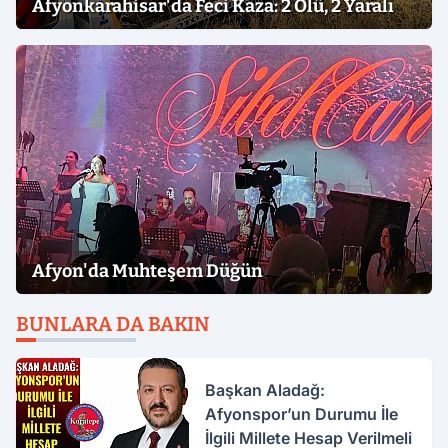
Afyonkarahisar'da Feci Kaza: 2 Ölü, 2 Yaralı
Afyon'da Muhteşem Düğün
BUNLARA DA BAKIN
Başkan Aladağ:
Afyonspor’un Durumu İle
İlgili Millete Hesap Verilmeli