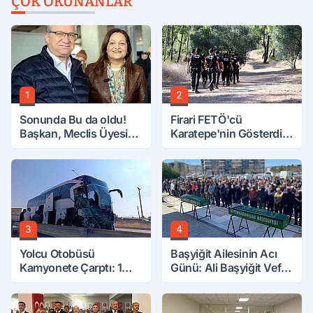
ÇOK OKUNANLAR
1
2
Sonunda Bu da oldu!
Firari FETÖ'cü
Başkan, Meclis Üyesini
Karatepe'nin Gösterdiği
Hobi Bahçesinden
Yerler Didik Didik
Attırdı
Aranıyor
3
4
Yolcu Otobüsü
Başyiğit Ailesinin Acı
Kamyonete Çarptı: 1
Günü: Ali Başyiğit Vefat
Ölü, 15 Yaralı
Etti