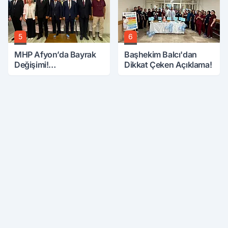
5
6
MHP Afyon’da Bayrak
Başhekim Balcı'dan
Değişimi!
Dikkat Çeken Açıklama!
Danaoğlu’ndan Dikkat
Çeken Mesaj