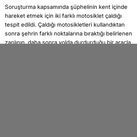
Soruşturma kapsamında şüphelinin kent içinde
hareket etmek için iki farklı motosiklet çaldığı
tespit edildi. Çaldığı motosikletleri kullandıktan
sonra şehrin farklı noktalarına bıraktığı belirlenen
zanlının, daha sonra yolda durdurduğu bir araçla
Acıgöl ilçesine geçtiği, buradan da başka bir
araçla Niğde-Ankara Otoyolu yönüne hareket
ettiği saptandı.