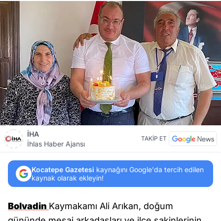
İHA
TAKİP ET
İhlas Haber Ajansı
Kocatepe Gazetesi
kaynağını Google'da tercih edilen
kaynak olarak ekleyin!
Bolvadin
Kaymakamı Ali Arıkan, doğum
gününde mesai arkadaşları ve ilçe sakinlerinin