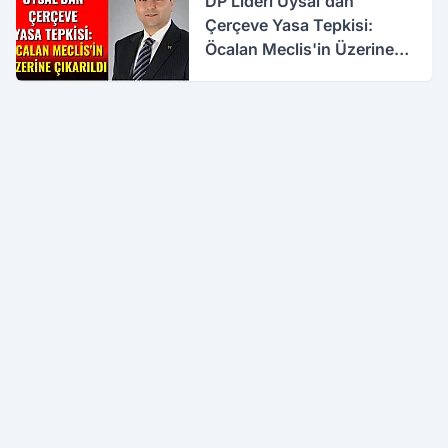
DP Lideri Uysal'dan
Çerçeve Yasa Tepkisi:
Öcalan Meclis'in Üzerine
Çıkarıldı