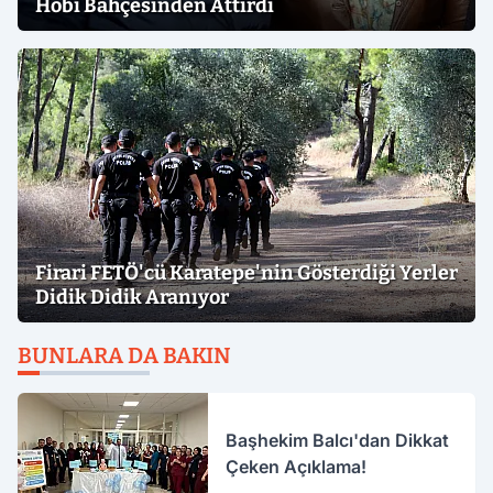
Hobi Bahçesinden Attırdı
Firari FETÖ'cü Karatepe'nin Gösterdiği Yerler
Didik Didik Aranıyor
BUNLARA DA BAKIN
Başhekim Balcı'dan Dikkat
Çeken Açıklama!