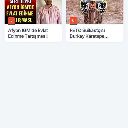
5
6
Afyon İGM’de Evlat
FETÖ Suikastçısı
Edinme Tartışması!
Burkay Karatepe
Anlatmaya Devam
Ediyor: Suikast İçin
Gittim