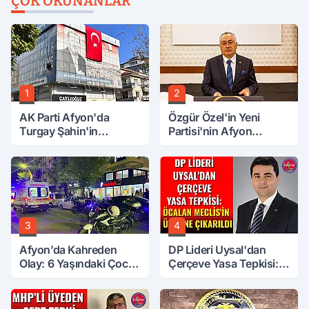
ÇOK OKUNANLAR
1
2
AK Parti Afyon'da
Özgür Özel'in Yeni
Turgay Şahin'in
Partisi'nin Afyon
Ardından Bir Şok Daha!
Başkanı Belli Oldu
3
4
Afyon’da Kahreden
DP Lideri Uysal'dan
Olay: 6 Yaşındaki Çocuk
Çerçeve Yasa Tepkisi:
6. Kattan Düştü
Öcalan Meclis'in
Üzerine Çıkarıldı