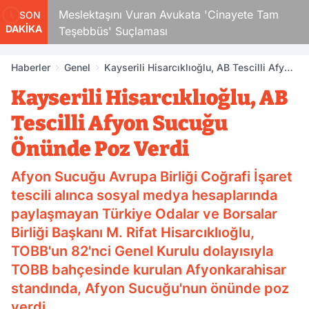
Çocuk
Meslektaşını Vuran Avukata 'Cinayete Tam
SON
DAKİKA
Teşebbüs' Suçlaması
Haberler
Genel
Kayserili Hisarcıklıoğlu, AB Tescilli Afyon
Sucuğu Önünde Poz Verdi
Kayserili Hisarcıklıoğlu, AB
Tescilli Afyon Sucuğu
Önünde Poz Verdi
Afyon Sucuğu Avrupa Birliği Coğrafi İşaret
tescili alınca sosyal medya hesaplarında
paylaşmayan Türkiye Odalar ve Borsalar
Birliği Başkanı M. Rifat Hisarcıklıoğlu,
TOBB'un 82'nci Genel Kurulu dolayısıyla
TOBB bahçesinde kurulan Afyonkarahisar
standında, Afyon Sucuğu'nun önünde poz
verdi