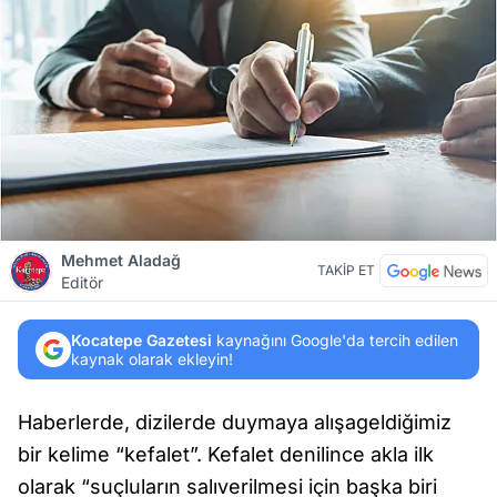
Mehmet Aladağ
TAKİP ET
Editör
Kocatepe Gazetesi
kaynağını Google'da tercih edilen
kaynak olarak ekleyin!
Haberlerde, dizilerde duymaya alışageldiğimiz
bir kelime “kefalet”. Kefalet denilince akla ilk
olarak “suçluların salıverilmesi için başka biri