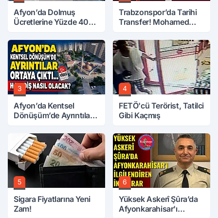
Afyon’da Dolmuş
Trabzonspor’da Tarihi
Ücretlerine Yüzde 40
Transfer! Mohamed
Zam Talebi
Salah Geliyor
3
4
Afyon’da Kentsel
FETÖ'cü Terörist, Tatilci
Dönüşüm’de Ayrıntılar
Gibi Kaçmış
Ortaya Çıktı… Hakediş
Nasıl Olacak?
5
6
Sigara Fiyatlarına Yeni
Yüksek Askerî Şûra’da
Zam!
Afyonkarahisar'ı