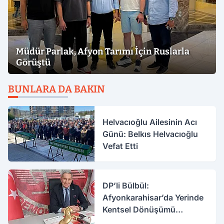
Müdür Parlak, Afyon Tarımı İçin Ruslarla
Görüştü
BUNLARA DA BAKIN
Helvacıoğlu Ailesinin Acı
Günü: Belkıs Helvacıoğlu
Vefat Etti
DP’li Bülbül:
Afyonkarahisar’da Yerinde
Kentsel Dönüşümü
Destekliyoruz