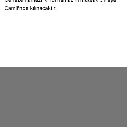
Camii'nde kılınacaktır.
Merhuma Allah'tan rahmet kederli ailesine
başsağlığı dileriz.