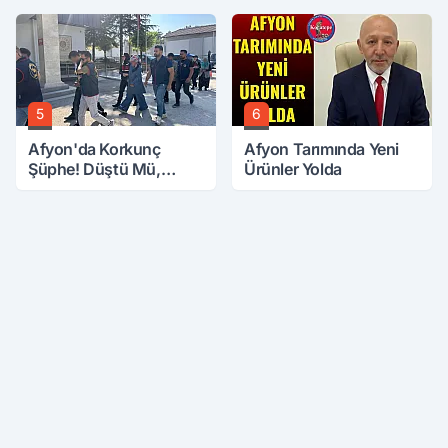
5
6
Afyon'da Korkunç
Afyon Tarımında Yeni
Şüphe! Düştü Mü,
Ürünler Yolda
Öldürüldü Mü!