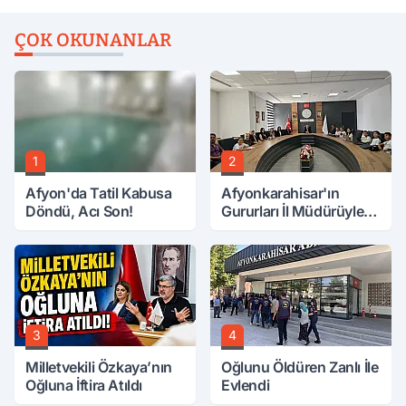
ÇOK OKUNANLAR
1
2
Afyon'da Tatil Kabusa
Afyonkarahisar'ın
Döndü, Acı Son!
Gururları İl Müdürüyle
Buluştu
3
4
Milletvekili Özkaya’nın
Oğlunu Öldüren Zanlı İle
Oğluna İftira Atıldı
Evlendi