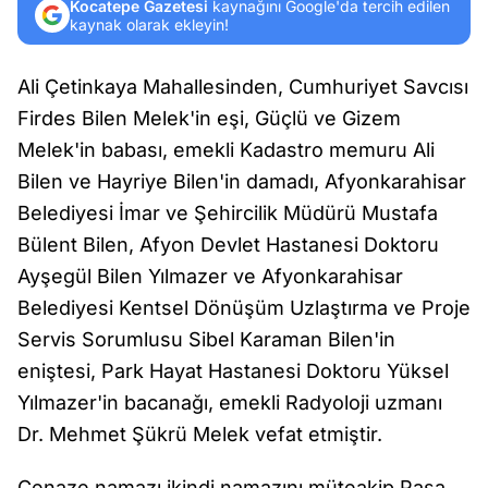
Kocatepe Gazetesi
kaynağını Google'da tercih edilen
kaynak olarak ekleyin!
Ali Çetinkaya Mahallesinden, Cumhuriyet Savcısı
Firdes Bilen Melek'in eşi, Güçlü ve Gizem
Melek'in babası, emekli Kadastro memuru Ali
Bilen ve Hayriye Bilen'in damadı, Afyonkarahisar
Belediyesi İmar ve Şehircilik Müdürü Mustafa
Bülent Bilen, Afyon Devlet Hastanesi Doktoru
Ayşegül Bilen Yılmazer ve Afyonkarahisar
Belediyesi Kentsel Dönüşüm Uzlaştırma ve Proje
Servis Sorumlusu Sibel Karaman Bilen'in
eniştesi, Park Hayat Hastanesi Doktoru Yüksel
Yılmazer'in bacanağı, emekli Radyoloji uzmanı
Dr. Mehmet Şükrü Melek vefat etmiştir.
Cenaze namazı ikindi namazını müteakip Paşa