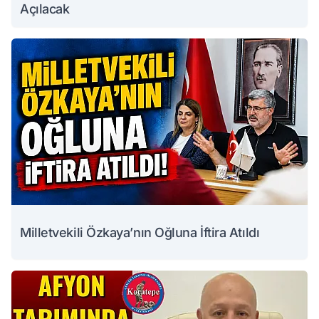
Açılacak
Milletvekili Özkaya’nın Oğluna İftira Atıldı