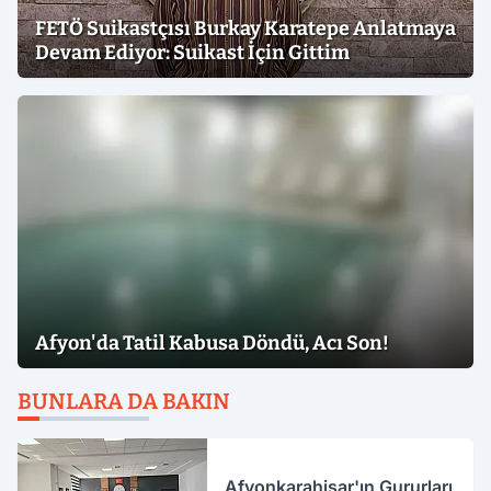
FETÖ Suikastçısı Burkay Karatepe Anlatmaya
Devam Ediyor: Suikast İçin Gittim
Afyon'da Tatil Kabusa Döndü, Acı Son!
BUNLARA DA BAKIN
Afyonkarahisar'ın Gururları