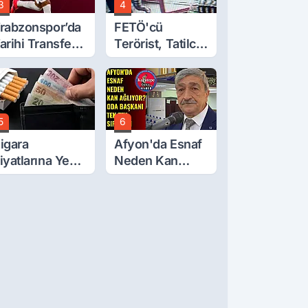
3
4
rabzonspor’da
FETÖ'cü
arihi Transfer!
Terörist, Tatilci
ohamed Salah
Gibi Kaçmış
eliyor
5
6
igara
Afyon'da Esnaf
iyatlarına Yeni
Neden Kan
am!
Ağlıyor? Oda
Başkanı Tek Tek
Sıraladı