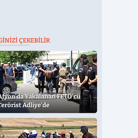
GINIZI ÇEKEBILIR
Afyon'da Yakalanan FETÖ'cü
Terörist Adliye'de