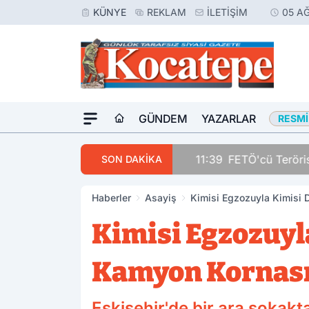
KÜNYE
REKLAM
İLETIŞIM
05 A
GÜNDEM
YAZARLAR
RESMI
11:39
FETÖ'cü Terörist, 
SON DAKİKA
Haberler
Asayiş
Kimisi Egzozuyla Kimisi 
Kimisi Egzozuyl
Kamyon Kornasıy
Eskişehir'de bir ara sokakta