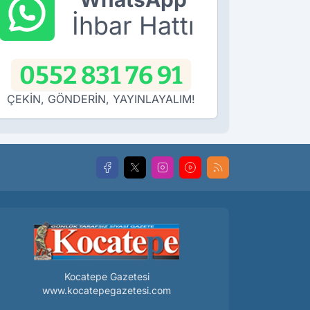
İhbar Hattı
0552 831 76 91
ÇEKİN, GÖNDERİN, YAYINLAYALIM!
Kocatepe Gazetesi
www.kocatepegazetesi.com