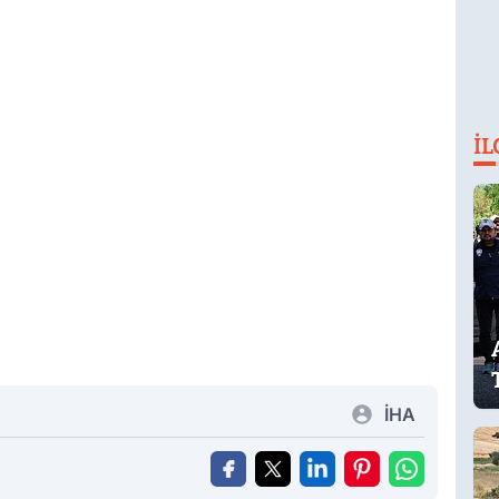
İL
İHA