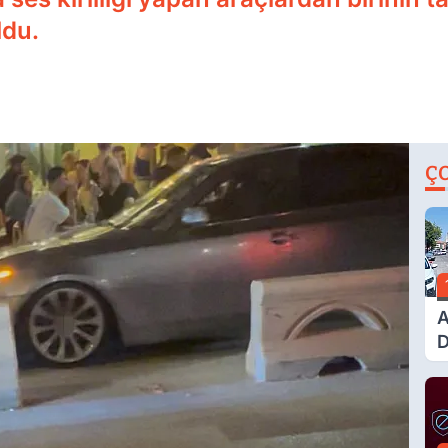
ldu.
Ç
A
D
Ü
Y
T