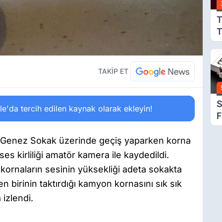
T
T
M
G
TAKİP ET
S
'da tercih edilen kaynak olarak ekleyin!
F
Z
si Genez Sokak üzerinde geçiş yaparken korna
ses kirliliği amatör kamera ile kaydedildi.
kornaların sesinin yüksekliği adeta sokakta
n birinin taktırdığı kamyon kornasını sık sık
 izlendi.