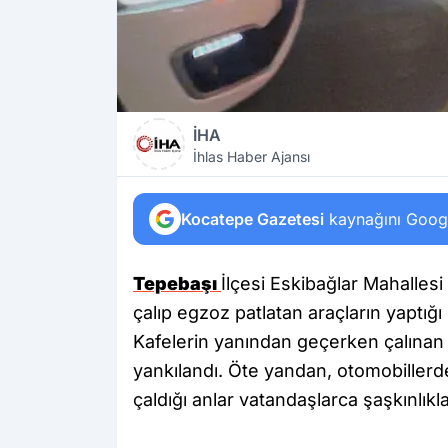
İHA
İhlas Haber Ajansı
Kocatepe Gazetesi
kaynağını Google
Tepebaşı
İlçesi Eskibağlar Mahalle
çalıp egzoz patlatan araçların yaptığı 
Kafelerin yanından geçerken çalınan 
yankılandı. Öte yandan, otomobillerde
çaldığı anlar vatandaşlarca şaşkınlıkla