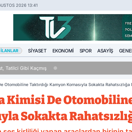
ĞUSTOS 2026 13:41
SIYASET
EKONOMI
SPOR
ASAYIŞ
GENE
 İLANLAR
Tatilci Gibi Kaçmış
De Otomobiline Taktırdığı Kamyon Kornasıyla Sokakta Rahatsızlığa
a Kimisi De Otomobiline
la Sokakta Rahatsızlı
 ses kirliliği yapan araçlardan birinin 