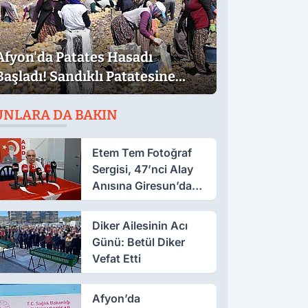
Afyon'da Patates Hasadı
Başladı! Sandıklı Patatesine
Yoğun İlgi
UNLARA DA BAKIN
Etem Tem Fotoğraf
Sergisi, 47’nci Alay
Anısına Giresun’da
Açılacak
Diker Ailesinin Acı
Günü: Betül Diker
Vefat Etti
Afyon’da