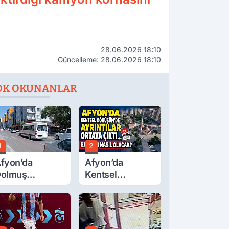
28.06.2026 18:10
Güncelleme: 28.06.2026 18:10
OK OKUNANLAR
1
2
fyon’da
Afyon’da
olmuş
Kentsel
cretlerine
Dönüşüm’de
üzde 40 Zam
Ayrıntılar Ortaya
alebi
Çıktı… Hakediş
Nasıl Olacak?