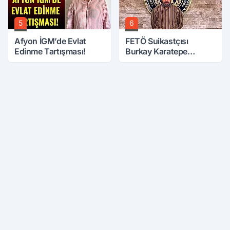
5
6
Afyon İGM’de Evlat
FETÖ Suikastçısı
Edinme Tartışması!
Burkay Karatepe
Anlatmaya Devam
Ediyor: Suikast İçin
Gittim