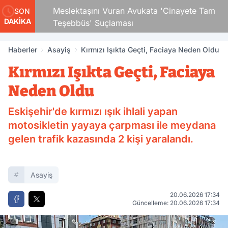
 Çocuk
Meslektaşını Vuran Avukata 'Cinayete Tam
SON
DAKİKA
Teşebbüs' Suçlaması
Haberler
Asayiş
Kırmızı Işıkta Geçti, Faciaya Neden Oldu
Kırmızı Işıkta Geçti, Faciaya
Neden Oldu
Eskişehir'de kırmızı ışık ihlali yapan
motosikletin yayaya çarpması ile meydana
gelen trafik kazasında 2 kişi yaralandı.
Asayiş
20.06.2026 17:34
Güncelleme: 20.06.2026 17:34