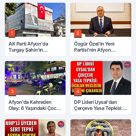
1
2
AK Parti Afyon'da
Özgür Özel'in Yeni
Turgay Şahin'in
Partisi'nin Afyon
Ardından Bir Şok Daha!
Başkanı Belli Oldu
3
4
Afyon’da Kahreden
DP Lideri Uysal'dan
Olay: 6 Yaşındaki Çocuk
Çerçeve Yasa Tepkisi:
6. Kattan Düştü
Öcalan Meclis'in
Üzerine Çıkarıldı