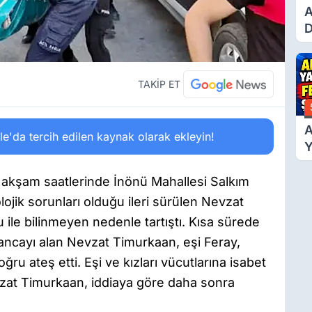
A
D
Ü
Y
T
TAKİP ET
A
'da tercih edilen kaynak olarak ekleyin!
Y
F
Ş
 akşam saatlerinde İnönü Mahallesi Salkım
ojik sorunları olduğu ileri sürülen Nevzat
 ile bilinmeyen nedenle tartıştı. Kısa sürede
ancayı alan Nevzat Timurkaan, eşi Feray,
ru ateş etti. Eşi ve kızları vücutlarına isabet
vzat Timurkaan, iddiaya göre daha sonra