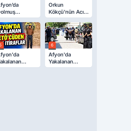
fyon’da
Orkun
olmuş
Kökçü'nün Acı
cretlerine
Günü... Cenaze
üzde 40 Zam
Namazı
alebi
Emirdağ'da
5
6
fyon'da
Afyon'da
akalanan
Yakalanan
ETÖ'Cüden
FETÖ'cü
ok İtiraflar
Terörist
Adliye'de