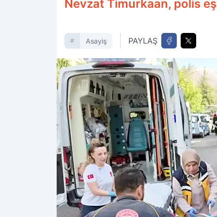
Nevzat Timurkaan, polis eş
PAYLAŞ
Asayiş