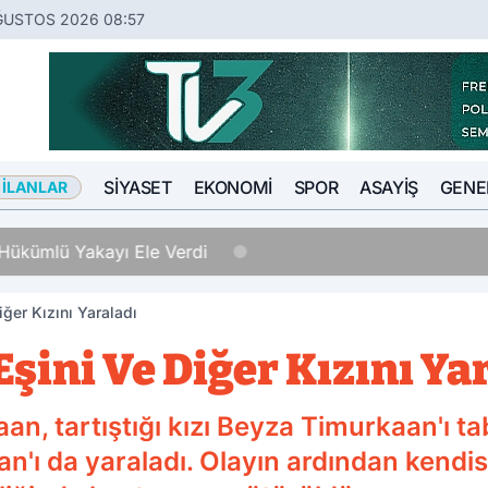
ĞUSTOS 2026 08:57
SIYASET
EKONOMI
SPOR
ASAYIŞ
GENE
 İLANLAR
Hükümlü Yakayı Ele Verdi
iğer Kızını Yaraladı
Eşini Ve Diğer Kızını Ya
n, tartıştığı kızı Beyza Timurkaan'ı ta
an'ı da yaraladı. Olayın ardından kendis