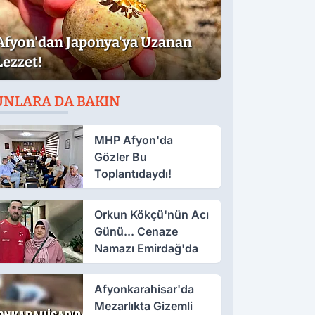
Afyon'dan Japonya'ya Uzanan
Lezzet!
UNLARA DA BAKIN
MHP Afyon'da
Gözler Bu
Toplantıdaydı!
Orkun Kökçü'nün Acı
Günü... Cenaze
Namazı Emirdağ'da
Afyonkarahisar'da
Mezarlıkta Gizemli