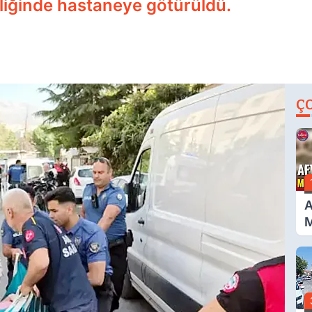
liğinde hastaneye götürüldü.
Ç
A
M
G