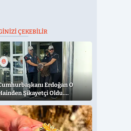
GINIZI ÇEKEBILIR
Cumhurbaşkanı Erdoğan O
Hainden Şikayetçi Oldu.
Dilekçede Dikkat Çeken İfadeler