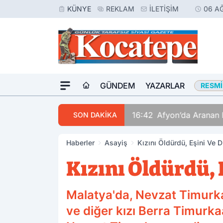
KÜNYE
REKLAM
İLETIŞIM
06 A
GÜNDEM
YAZARLAR
RESMI
16:42
Afyon’da Aranan 
SON DAKİKA
Haberler
Asayiş
Kızını Öldürdü, Eşini Ve D
Kızını Öldürdü, 
Malatya'da, Nevzat Timurkaa
ve diğer kızı Berra Timurka