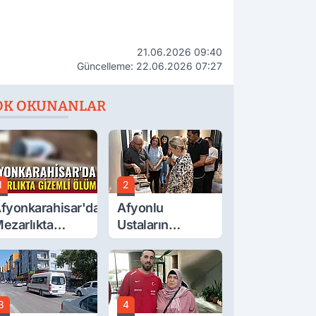
21.06.2026 09:40
Güncelleme: 22.06.2026 07:27
OK OKUNANLAR
1
2
fyonkarahisar'da
Afyonlu
ezarlıkta
Ustaların
izemli Ölüm
Eserleri
Görücüye Çıktı
3
4