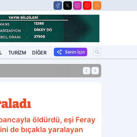
Senin İçin
L
TURIZM
DIĞER
15:57
Suikastçi FETÖCÜ 
raladı
bancayla öldürdü, eşi Feray
ini de bıçakla yaralayan