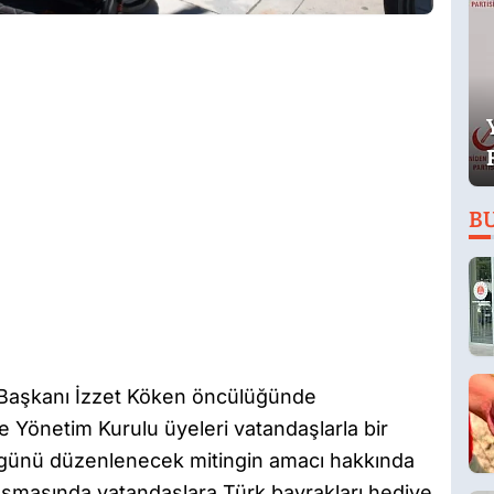
B
e Başkanı İzzet Köken öncülüğünde
çe Yönetim Kurulu üyeleri vatandaşlarla bir
 günü düzenlenecek mitingin amacı hakkında
lışmasında vatandaşlara Türk bayrakları hediye