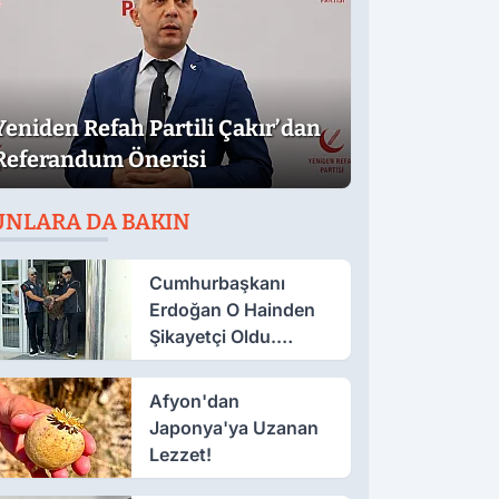
Yeniden Refah Partili Çakır’dan
Referandum Önerisi
UNLARA DA BAKIN
Cumhurbaşkanı
Erdoğan O Hainden
Şikayetçi Oldu.
Dilekçede Dikkat
Çeken İfadeler
Afyon'dan
Japonya'ya Uzanan
Lezzet!