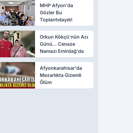
MHP Afyon'da
Gözler Bu
Toplantıdaydı!
Orkun Kökçü'nün Acı
Günü... Cenaze
Namazı Emirdağ'da
Afyonkarahisar'da
Mezarlıkta Gizemli
Ölüm