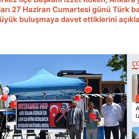
şları 27 Haziran Cumartesi günü Türk bay
ük buluşmaya davet ettiklerini açıkla
Ç
A
U
E
G