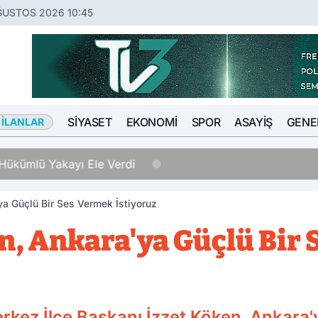
ĞUSTOS 2026 10:45
SIYASET
EKONOMI
SPOR
ASAYIŞ
GENE
 İLANLAR
Hükümlü Yakayı Ele Verdi
a Güçlü Bir Ses Vermek İstiyoruz
n, Ankara'ya Güçlü Bir
erkez İlçe Başkanı İzzet Köken, Ankara'