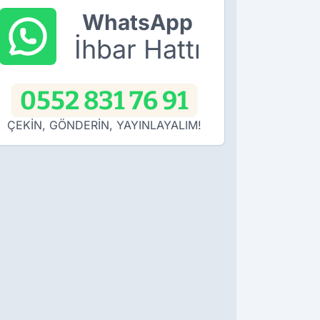
WhatsApp
İhbar Hattı
0552 831 76 91
ÇEKİN, GÖNDERİN, YAYINLAYALIM!