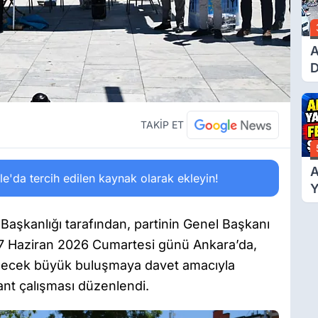
A
D
Ü
Y
T
TAKİP ET
A
'da tercih edilen kaynak olarak ekleyin!
Y
F
Ş
aşkanlığı tarafından, partinin Genel Başkanı
27 Haziran 2026 Cumartesi günü Ankara’da,
lecek büyük buluşmaya davet amacıyla
nt çalışması düzenlendi.