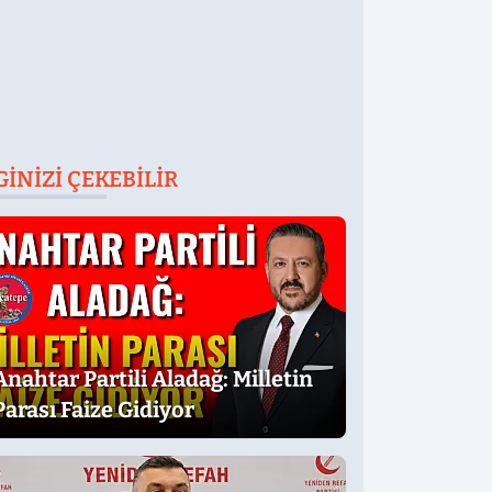
GINIZI ÇEKEBILIR
Anahtar Partili Aladağ: Milletin
Parası Faize Gidiyor