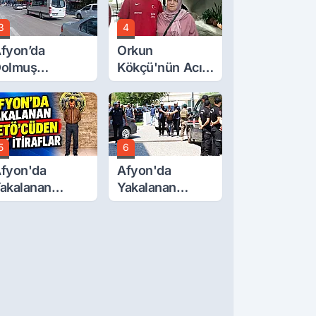
3
4
fyon’da
Orkun
olmuş
Kökçü'nün Acı
cretlerine
Günü... Cenaze
üzde 40 Zam
Namazı
alebi
Emirdağ'da
5
6
fyon'da
Afyon'da
akalanan
Yakalanan
ETÖ'Cüden
FETÖ'cü
ok İtiraflar
Terörist
Adliye'de