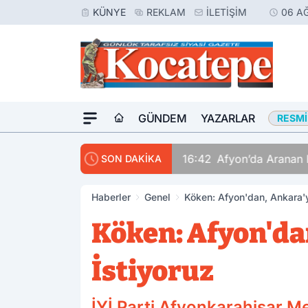
KÜNYE
REKLAM
İLETIŞIM
06 A
GÜNDEM
YAZARLAR
RESMI
16:42
Afyon’da Aranan 
SON DAKİKA
Haberler
Genel
Köken: Afyon'dan, Ankara'y
Köken: Afyon'da
İstiyoruz
İYİ Parti Afyonkarahisar M