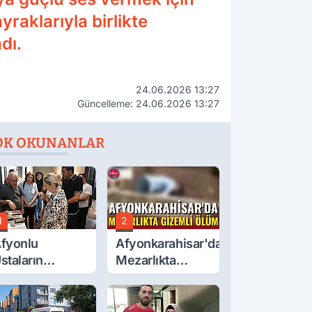
raklarıyla birlikte
dı.
24.06.2026 13:27
Güncelleme: 24.06.2026 13:27
OK OKUNANLAR
1
2
fyonlu
Afyonkarahisar'da
staların
Mezarlıkta
serleri
Gizemli Ölüm
örücüye Çıktı