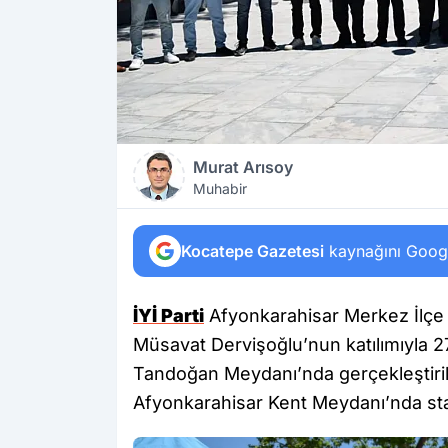
Murat Arısoy
Muhabir
Kocatepe Gazetesi
kaynağını Google
İYİ Parti
Afyonkarahisar Merkez İlçe B
Müsavat Dervişoğlu’nun katılımıyla 
Tandoğan Meydanı’nda gerçekleştiri
Afyonkarahisar Kent Meydanı’nda sta