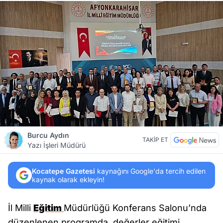
Burcu Aydın
TAKİP ET
Yazı İşleri Müdürü
Kocatepe Gazetesi
kaynağını Google'da tercih edilen
kaynak olarak ekleyin!
İl Milli
Eğitim
Müdürlüğü Konferans Salonu’nda
düzenlenen programda, değerler eğitimi