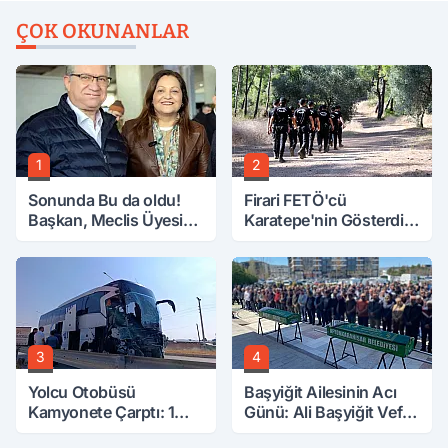
ÇOK OKUNANLAR
1
2
Sonunda Bu da oldu!
Firari FETÖ'cü
Başkan, Meclis Üyesini
Karatepe'nin Gösterdiği
Hobi Bahçesinden
Yerler Didik Didik
Attırdı
Aranıyor
3
4
Yolcu Otobüsü
Başyiğit Ailesinin Acı
Kamyonete Çarptı: 1
Günü: Ali Başyiğit Vefat
Ölü, 15 Yaralı
Etti