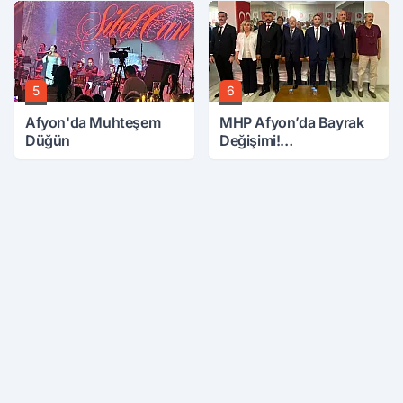
5
6
Afyon'da Muhteşem
MHP Afyon’da Bayrak
Düğün
Değişimi!
Danaoğlu’ndan Dikkat
Çeken Mesaj