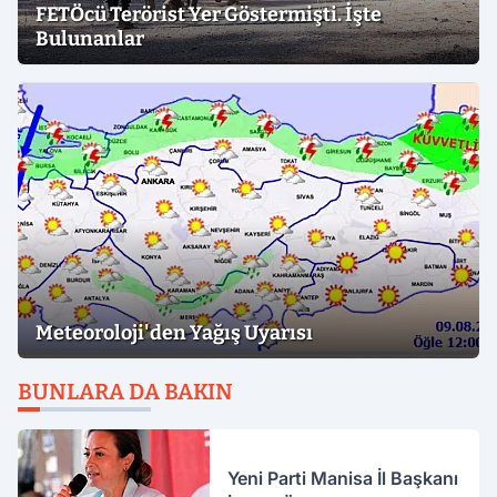
FETÖcü Terörist Yer Göstermişti. İşte
Bulunanlar
Meteoroloji'den Yağış Uyarısı
BUNLARA DA BAKIN
Yeni Parti Manisa İl Başkanı