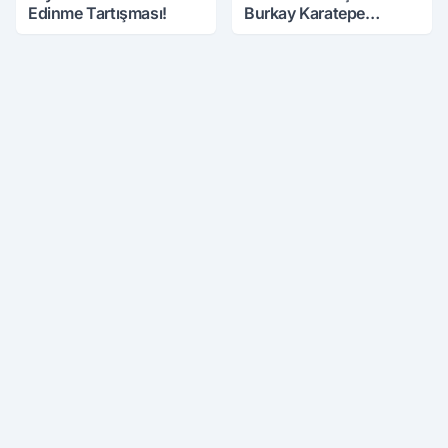
Edinme Tartışması!
Burkay Karatepe
Anlatmaya Devam
Ediyor: Suikast İçin
Gittim