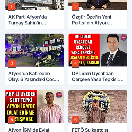
1
2
AK Parti Afyon'da
Özgür Özel'in Yeni
Turgay Şahin'in
Partisi'nin Afyon
Ardından Bir Şok Daha!
Başkanı Belli Oldu
3
4
Afyon’da Kahreden
DP Lideri Uysal'dan
Olay: 6 Yaşındaki Çocuk
Çerçeve Yasa Tepkisi:
6. Kattan Düştü
Öcalan Meclis'in
Üzerine Çıkarıldı
5
6
Afyon İGM’de Evlat
FETÖ Suikastçısı