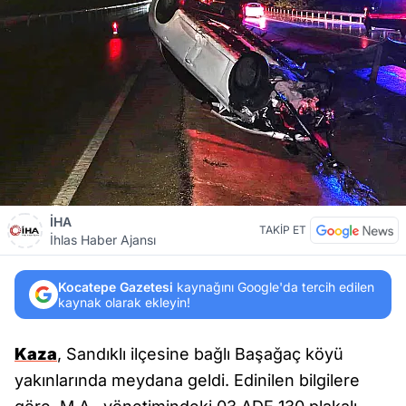
İHA
TAKİP ET
İhlas Haber Ajansı
Kocatepe Gazetesi
kaynağını Google'da tercih edilen
kaynak olarak ekleyin!
Kaza
, Sandıklı ilçesine bağlı Başağaç köyü
yakınlarında meydana geldi. Edinilen bilgilere