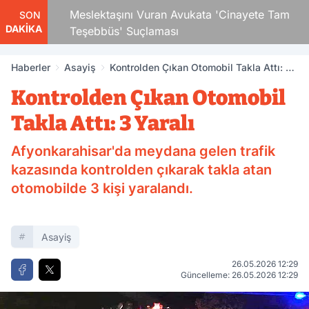
 Çocuk
Meslektaşını Vuran Avukata 'Cinayete Tam
SON
DAKİKA
Teşebbüs' Suçlaması
Haberler
Asayiş
Kontrolden Çıkan Otomobil Takla Attı: 3
Yaralı
Kontrolden Çıkan Otomobil
Takla Attı: 3 Yaralı
Afyonkarahisar'da meydana gelen trafik
kazasında kontrolden çıkarak takla atan
otomobilde 3 kişi yaralandı.
Asayiş
26.05.2026 12:29
Güncelleme: 26.05.2026 12:29