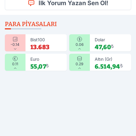
İlk Yorum Yazan Sen Ol!
PARA PIYASALARI
Bist100
Dolar
-0.14
0.06
13.683
47,60
₺
Euro
Altın (Gr)
0.11
0.29
55,07
₺
6.514,94
₺