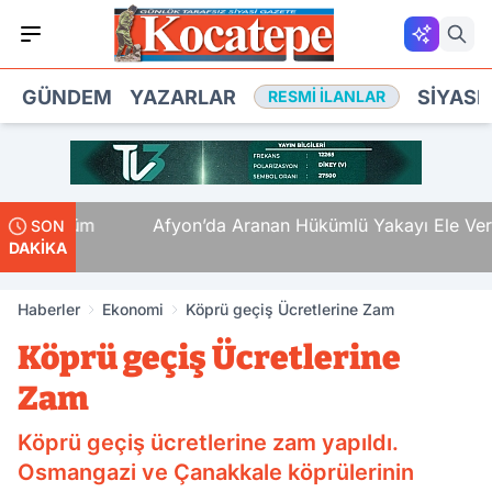
GÜNDEM
YAZARLAR
SIYASE
RESMI İLANLAR
li Ölüm
Afyon’da Aranan Hükümlü Yakayı Ele Verdi
SON
DAKİKA
Haberler
Ekonomi
Köprü geçiş Ücretlerine Zam
Köprü geçiş Ücretlerine
Zam
Köprü geçiş ücretlerine zam yapıldı.
Osmangazi ve Çanakkale köprülerinin