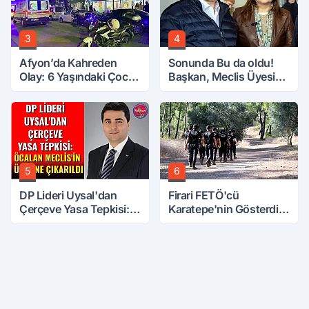
3
4
Afyon’da Kahreden
Sonunda Bu da oldu!
Olay: 6 Yaşındaki Çocuk
Başkan, Meclis Üyesini
6. Kattan Düştü
Hobi Bahçesinden
Attırdı
5
6
DP Lideri Uysal'dan
Firari FETÖ'cü
Çerçeve Yasa Tepkisi:
Karatepe'nin Gösterdiği
Öcalan Meclis'in
Yerler Didik Didik
Üzerine Çıkarıldı
Aranıyor