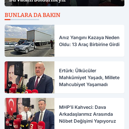
BUNLARA DA BAKIN
Anız Yangını Kazaya Neden
Oldu: 13 Araç Birbirine Girdi
Ertürk: Ülkücüler
Mahkûmiyet Yaşadı, Millete
Mahcubiyet Yaşamadı
MHP’li Kahveci: Dava
Arkadaşlarımız Arasında
Nöbet Değişimi Yapıyoruz