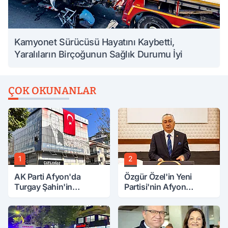
Kamyonet Sürücüsü Hayatını Kaybetti,
Yaralıların Birçoğunun Sağlık Durumu İyi
ÇOK OKUNANLAR
1
2
AK Parti Afyon'da
Özgür Özel'in Yeni
Turgay Şahin'in
Partisi'nin Afyon
Ardından Bir Şok Daha!
Başkanı Belli Oldu