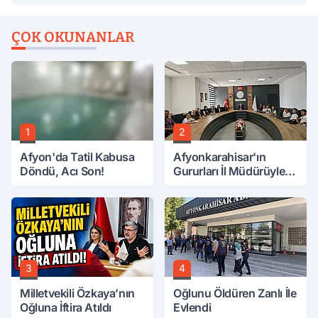
ÇOK OKUNANLAR
1
2
Afyon'da Tatil Kabusa
Afyonkarahisar'ın
Döndü, Acı Son!
Gururları İl Müdürüyle
Buluştu
3
4
Milletvekili Özkaya’nın
Oğlunu Öldüren Zanlı İle
Oğluna İftira Atıldı
Evlendi