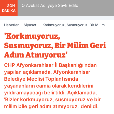
 Tam
O Avukat Adliyeye Sevk Edildi
SON
DAKİKA
Haberler
Siyaset
'Korkmuyoruz, Susmuyoruz, Bir Milim
Geri Adım Atmıyoruz'
'Korkmuyoruz,
Susmuyoruz, Bir Milim Geri
Adım Atmıyoruz'
CHP Afyonkarahisar İl Başkanlığı'ndan
yapılan açıklamada, Afyonkarahisar
Belediye Meclisi Toplantısında
yaşananların camia olarak kendilerini
yıldıramayacağı belirtildi. Açıklamada,
'Bizler korkmuyoruz, susmuyoruz ve bir
milim bile geri adım atmıyoruz.' denildi.