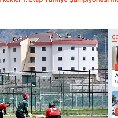
Ç
A
U
E
G