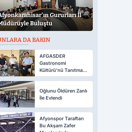
Afyonkarahisar'ın Gururları İl
Müdürüyle Buluştu
UNLARA DA BAKIN
AFGASDER
Gastronomi
Kültürü'nü Tanıtmak
İçin Çalışıyor
Oğlunu Öldüren Zanlı
İle Evlendi
Afyonspor Taraftarı
Bu Akşam Zafer