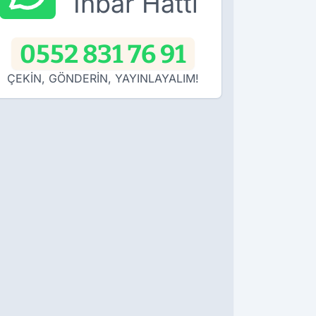
İhbar Hattı
0552 831 76 91
ÇEKİN, GÖNDERİN, YAYINLAYALIM!