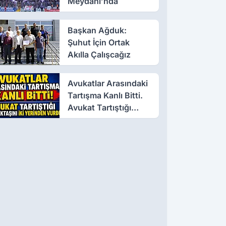
Meydanı’nda
Başkan Ağduk:
Şuhut İçin Ortak
Akılla Çalışcağız
Avukatlar Arasındaki
Tartışma Kanlı Bitti.
Avukat Tartıştığı
Meslektaşını İki
Yerinden Vurdu