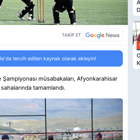
A
D
Ü
Y
T
TAKİP ET
O
'da tercih edilen kaynak olarak ekleyin!
K
G
N
ye Şampiyonası müsabakaları, Afyonkarahisar
E
 sahalarında tamamlandı.