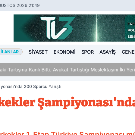
ĞUSTOS 2026 21:49
SIYASET
EKONOMI
SPOR
ASAYIŞ
GENE
 İLANLAR
ki Tartışma Kanlı Bitti. Avukat Tartıştığı Meslektaşını İki Y
iyonası'nda 200 Sporcu Yarıştı
kekler Şampiyonası'nd
kekler 1. Etap Türkiye Şampiyonası mü