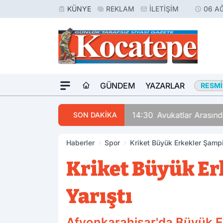
KÜNYE
REKLAM
İLETIŞIM
06 A
GÜNDEM
YAZARLAR
RESMI
14:30
Avukatlar Arasında
SON DAKİKA
Haberler
Spor
Kriket Büyük Erkekler Şamp
Kriket Büyük Er
Yarıştı
Afyonkarahisar'da Büyük Er