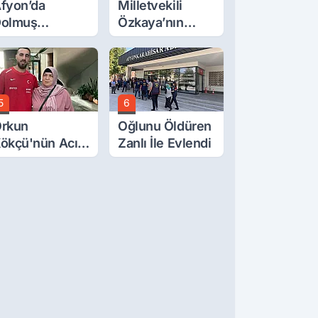
fyon’da
Milletvekili
olmuş
Özkaya’nın
cretlerine
Oğluna İftira
üzde 40 Zam
Atıldı
alebi
5
6
rkun
Oğlunu Öldüren
ökçü'nün Acı
Zanlı İle Evlendi
ünü... Cenaze
amazı
mirdağ'da