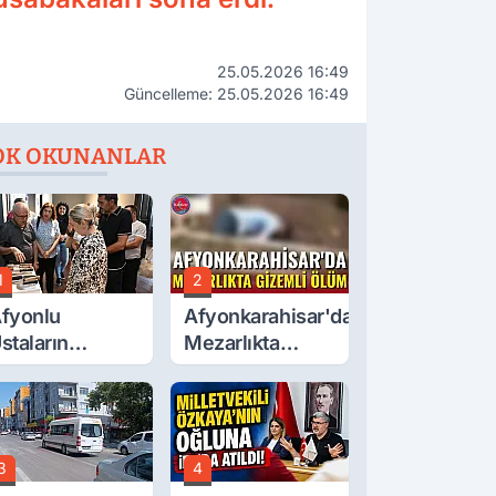
25.05.2026 16:49
Güncelleme: 25.05.2026 16:49
OK OKUNANLAR
1
2
fyonlu
Afyonkarahisar'da
staların
Mezarlıkta
serleri
Gizemli Ölüm
örücüye Çıktı
3
4