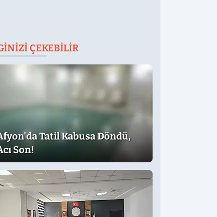
GINIZI ÇEKEBILIR
Afyon'da Tatil Kabusa Döndü,
Acı Son!