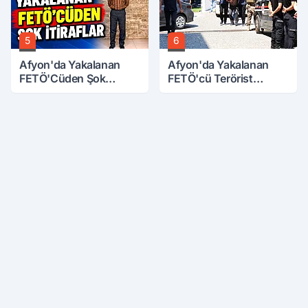
5
6
Afyon'da Yakalanan
Afyon'da Yakalanan
FETÖ'Cüden Şok
FETÖ'cü Terörist
İtiraflar
Adliye'de