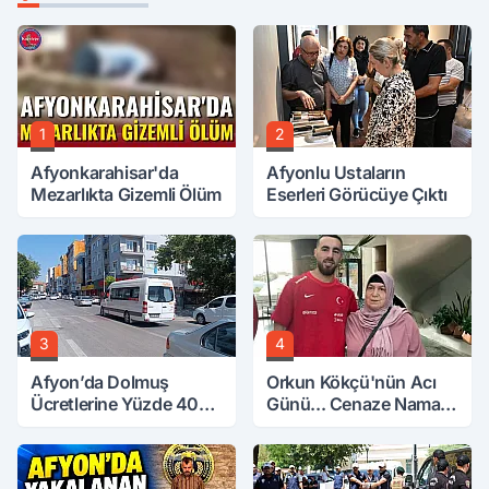
1
2
Afyonkarahisar'da
Afyonlu Ustaların
Mezarlıkta Gizemli Ölüm
Eserleri Görücüye Çıktı
3
4
Afyon’da Dolmuş
Orkun Kökçü'nün Acı
Ücretlerine Yüzde 40
Günü... Cenaze Namazı
Zam Talebi
Emirdağ'da