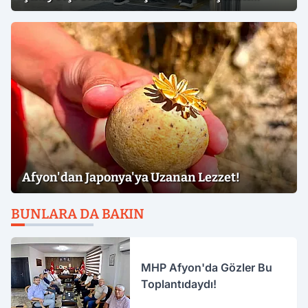
İfadeler
Afyon'dan Japonya'ya Uzanan Lezzet!
BUNLARA DA BAKIN
MHP Afyon'da Gözler Bu
Toplantıdaydı!