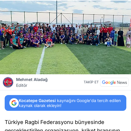
Mehmet Aladağ
TAKİP ET
Editör
Kocatepe Gazetesi
kaynağını Google'da tercih edilen
kaynak olarak ekleyin!
Türkiye Ragbi Federasyonu bünyesinde
gerçekleştirilen organizasyon, kriket branşının