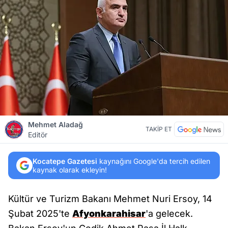
Mehmet Aladağ
TAKİP ET
Editör
Kocatepe Gazetesi
kaynağını Google'da tercih edilen
kaynak olarak ekleyin!
Kültür ve Turizm Bakanı Mehmet Nuri Ersoy, 14
Şubat 2025'te
Afyonkarahisar
'a gelecek.