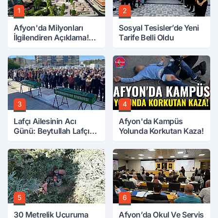
1
2
Afyon'da Milyonları
Sosyal Tesisler’de Yeni
İlgilendiren Açıklama!
Tarife Belli Oldu
Tarih Netleşti!
3
4
Lafçı Ailesinin Acı
Afyon'da Kampüs
Günü: Beytullah Lafçı
Yolunda Korkutan Kaza!
Vefat Etti
5
6
30 Metrelik Uçuruma
Afyon’da Okul Ve Servis