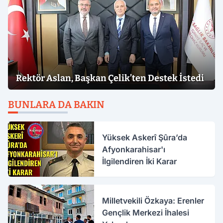
Rektör Aslan, Başkan Çelik’ten Destek İstedi
BUNLARA DA BAKIN
Yüksek Askerî Şûra’da
Afyonkarahisar'ı
İlgilendiren İki Karar
Milletvekili Özkaya: Erenler
Gençlik Merkezi İhalesi