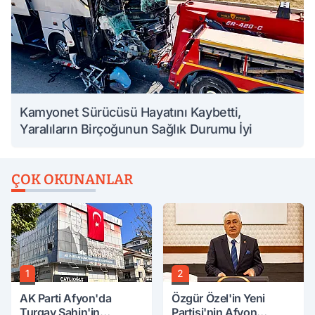
Kamyonet Sürücüsü Hayatını Kaybetti,
Yaralıların Birçoğunun Sağlık Durumu İyi
ÇOK OKUNANLAR
1
2
AK Parti Afyon'da
Özgür Özel'in Yeni
Turgay Şahin'in
Partisi'nin Afyon