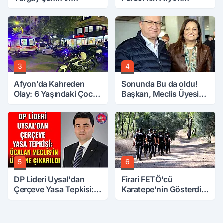
Ardından Bir Şok Daha!
Başkanı Belli Oldu
3
4
Afyon’da Kahreden
Sonunda Bu da oldu!
Olay: 6 Yaşındaki Çocuk
Başkan, Meclis Üyesini
6. Kattan Düştü
Hobi Bahçesinden
Attırdı
5
6
DP Lideri Uysal'dan
Firari FETÖ'cü
Çerçeve Yasa Tepkisi:
Karatepe'nin Gösterdiği
Öcalan Meclis'in
Yerler Didik Didik
Üzerine Çıkarıldı
Aranıyor