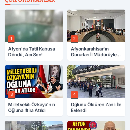
1
2
Afyon'da Tatil Kabusa
Afyonkarahisar'ın
Döndü, Acı Son!
Gururları İl Müdürüyle
Buluştu
3
4
Milletvekili Özkaya’nın
Oğlunu Öldüren Zanlı İle
Oğluna İftira Atıldı
Evlendi