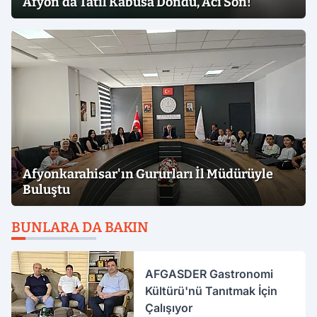
Afyon'da Tatil Kabusa Döndü, Acı Son!
Afyonkarahisar'ın Gururları İl Müdürüyle
Buluştu
BUNLARA DA BAKIN
AFGASDER Gastronomi
Kültürü'nü Tanıtmak İçin
Çalışıyor