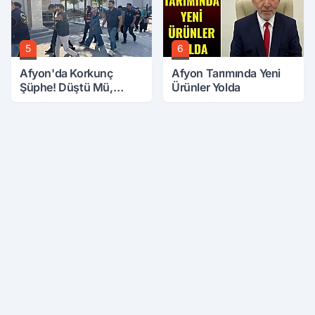
5
6
Afyon'da Korkunç
Afyon Tarımında Yeni
Şüphe! Düştü Mü,
Ürünler Yolda
Öldürüldü Mü!