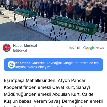
Haber Merkezi
TAKİP ET
Editöryal
Kocatepe Gazetesi
kaynağını Google'da tercih edilen
kaynak olarak ekleyin!
Eşrefpaşa Mahallesinden, Afyon Pancar
Kooperatifinden emekli Cevat Kurt, Sanayi
Müdürlüğünden emekli Abdullah Kurt, Caide
Kuş'un babası Verem Savaş Derneğinden emekli