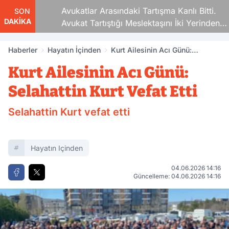
Avukatlar Arasındaki Tartışma Kanlı Bitti.
SON
DAKİKA
Avukat Tartıştığı Meslektaşını İki Yerinden
Vurdu
Haberler
Hayatın İçinden
Kurt Ailesinin Acı Günü:
Selahattin Kurt Vefat Etti
Kurt Ailesinin Acı Günü:
Selahattin Kurt Vefat Etti
Selahattin Kurt vefat etti
Hayatın Içinden
04.06.2026 14:16
Güncelleme: 04.06.2026 14:16