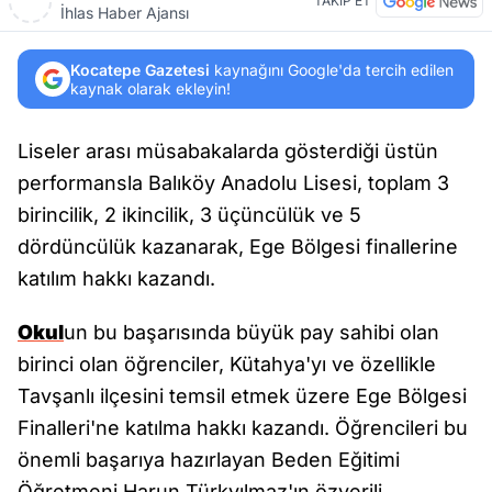
TAKİP ET
İhlas Haber Ajansı
Kocatepe Gazetesi
kaynağını Google'da tercih edilen
kaynak olarak ekleyin!
Liseler arası müsabakalarda gösterdiği üstün
performansla Balıköy Anadolu Lisesi, toplam 3
birincilik, 2 ikincilik, 3 üçüncülük ve 5
dördüncülük kazanarak, Ege Bölgesi finallerine
katılım hakkı kazandı.
Okul
un bu başarısında büyük pay sahibi olan
birinci olan öğrenciler, Kütahya'yı ve özellikle
Tavşanlı ilçesini temsil etmek üzere Ege Bölgesi
Finalleri'ne katılma hakkı kazandı. Öğrencileri bu
önemli başarıya hazırlayan Beden Eğitimi
Öğretmeni Harun Türkyılmaz'ın özverili