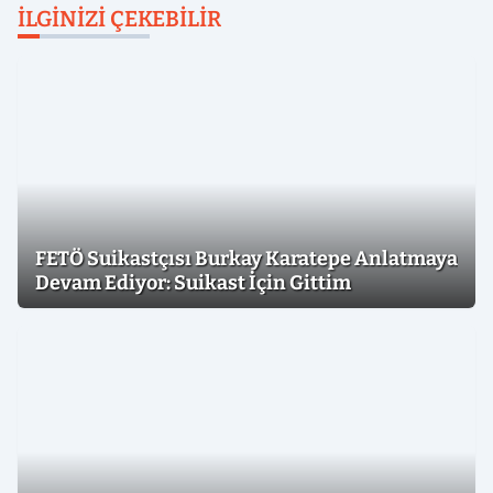
İLGINIZI ÇEKEBILIR
FETÖ Suikastçısı Burkay Karatepe Anlatmaya
Devam Ediyor: Suikast İçin Gittim