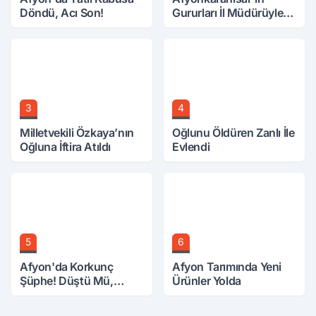
Döndü, Acı Son!
Gururları İl Müdürüyle
Buluştu
3
4
Milletvekili Özkaya’nın
Oğlunu Öldüren Zanlı İle
Oğluna İftira Atıldı
Evlendi
5
6
Afyon'da Korkunç
Afyon Tarımında Yeni
Şüphe! Düştü Mü,
Ürünler Yolda
Öldürüldü Mü!