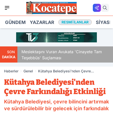
GÜNDEM
YAZARLAR
SIYASE
RESMI İLANLAR
Çocuk
Meslektaşını Vuran Avukata 'Cinayete Tam
SON
DAKİKA
Teşebbüs' Suçlaması
Haberler
Genel
Kütahya Belediyesi'nden Çevre
Farkındalığı Etkinliği
Kütahya Belediyesi'nden
Çevre Farkındalığı Etkinliği
Kütahya Belediyesi, çevre bilincini artırmak
ve sürdürülebilir bir gelecek için farkındalık