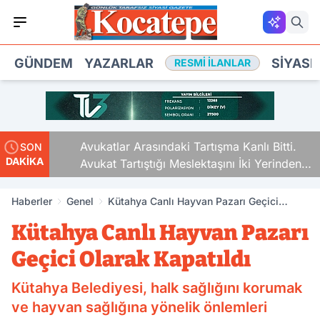
GÜNDEM
YAZARLAR
SIYASE
RESMI İLANLAR
Avukatlar Arasındaki Tartışma Kanlı Bitti.
SON
DAKİKA
Avukat Tartıştığı Meslektaşını İki Yerinden
Vurdu
Haberler
Genel
Kütahya Canlı Hayvan Pazarı Geçici
Olarak Kapatıldı
Kütahya Canlı Hayvan Pazarı
Geçici Olarak Kapatıldı
Kütahya Belediyesi, halk sağlığını korumak
ve hayvan sağlığına yönelik önlemleri