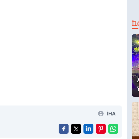
İL
İHA