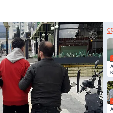
Ç
A
K
A
A