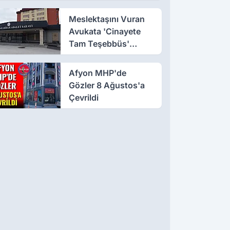
Dönüştü!
Meslektaşını Vuran
Avukata 'Cinayete
Tam Teşebbüs'
Suçlaması
Afyon MHP'de
Gözler 8 Ağustos'a
Çevrildi