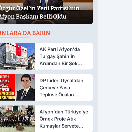
Özgür Özel'in Yeni Partisi'nin
Afyon Başkanı Belli Oldu
UNLARA DA BAKIN
AK Parti Afyon'da
Turgay Şahin'in
Ardından Bir Şok
Daha!
DP Lideri Uysal'dan
Çerçeve Yasa
Tepkisi: Öcalan
Meclis'in Üzerine
Çıkarıldı
Afyon'dan Türkiye'ye
Örnek Proje Atık
Kumaşlar Servete