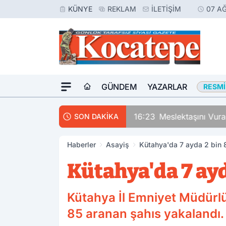
KÜNYE
REKLAM
İLETIŞIM
07 A
GÜNDEM
YAZARLAR
RESMI
16:23
Meslektaşını Vur
SON DAKİKA
Haberler
Asayiş
Kütahya'da 7 ayda 2 bin 
Kütahya'da 7 ayd
Kütahya İl Emniyet Müdürlüğ
85 aranan şahıs yakalandı.