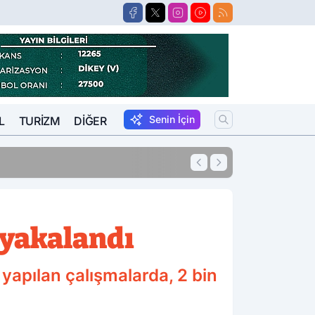
Senin İçin
L
TURIZM
DIĞER
13:27
O Avukat Adliyey
 yakalandı
 yapılan çalışmalarda, 2 bin