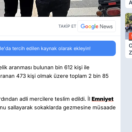
A
T
A
Ş
TAKİP ET
O
'da tercih edilen kaynak olarak ekleyin!
Z
ik aranması bulunan bin 612 kişi ile
aranan 473 kişi olmak üzere toplam 2 bin 85
rdından adli mercilere teslim edildi. İl
Emniyet
lunu sallayarak sokaklarda gezmesine müsaade