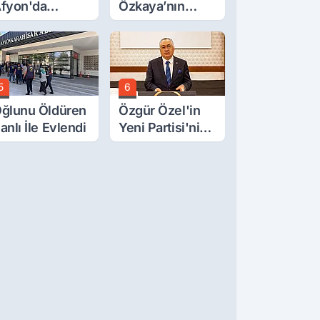
fyon'da
Özkaya’nın
urgay Şahin'in
Oğluna İftira
rdından Bir
Atıldı
ok Daha!
5
6
ğlunu Öldüren
Özgür Özel'in
anlı İle Evlendi
Yeni Partisi'nin
Afyon Başkanı
Belli Oldu