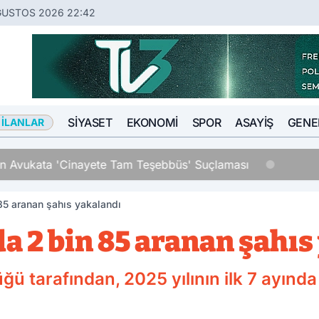
ĞUSTOS 2026 22:42
SIYASET
EKONOMI
SPOR
ASAYIŞ
GENE
 İLANLAR
an Avukata 'Cinayete Tam Teşebbüs' Suçlaması
85 aranan şahıs yakalandı
a 2 bin 85 aranan şahıs
ü tarafından, 2025 yılının ilk 7 ayında