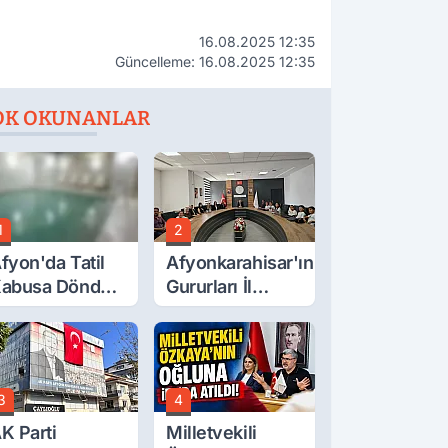
16.08.2025 12:35
Güncelleme: 16.08.2025 12:35
OK OKUNANLAR
1
2
fyon'da Tatil
Afyonkarahisar'ın
abusa Döndü,
Gururları İl
cı Son!
Müdürüyle
Buluştu
3
4
K Parti
Milletvekili