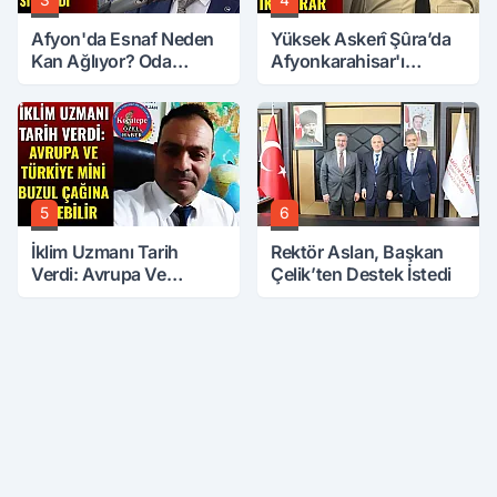
Afyon'da Esnaf Neden
Yüksek Askerî Şûra’da
Kan Ağlıyor? Oda
Afyonkarahisar'ı
Başkanı Tek Tek Sıraladı
İlgilendiren İki Karar
5
6
İklim Uzmanı Tarih
Rektör Aslan, Başkan
Verdi: Avrupa Ve
Çelik’ten Destek İstedi
Türkiye Mini Buzul
Çağına Girebilir