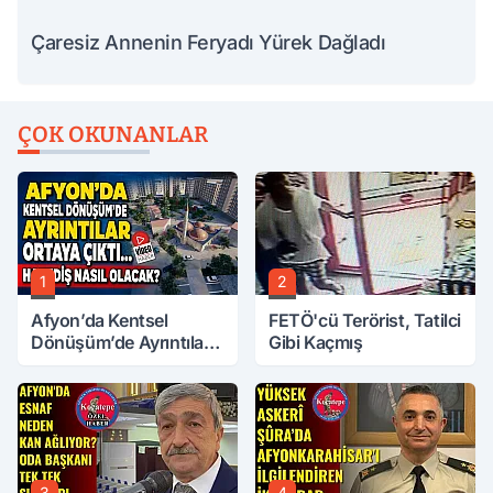
Çaresiz Annenin Feryadı Yürek Dağladı
ÇOK OKUNANLAR
1
2
Afyon’da Kentsel
FETÖ'cü Terörist, Tatilci
Dönüşüm’de Ayrıntılar
Gibi Kaçmış
Ortaya Çıktı… Hakediş
Nasıl Olacak?
3
4