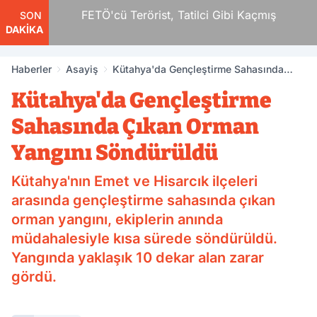
r
FETÖ'cü Terörist, Tatilci Gibi Kaçmış
SON
DAKİKA
Haberler
Asayiş
Kütahya'da Gençleştirme Sahasında
Çıkan Orman Yangını Söndürüldü
Kütahya'da Gençleştirme
Sahasında Çıkan Orman
Yangını Söndürüldü
Kütahya'nın Emet ve Hisarcık ilçeleri
arasında gençleştirme sahasında çıkan
orman yangını, ekiplerin anında
müdahalesiyle kısa sürede söndürüldü.
Yangında yaklaşık 10 dekar alan zarar
gördü.