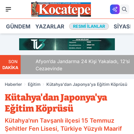
GÜNDEM
YAZARLAR
SIYASE
RESMI İLANLAR
Anda
Afyon’da Jandarma 24 Kişi Yakaladı, 12’si
SON
DAKİKA
Cezaevinde
Haberler
Eğitim
Kütahya'dan Japonya'ya Eğitim Köprüsü
Kütahya'dan Japonya'ya
Eğitim Köprüsü
Kütahya'nın Tavşanlı ilçesi 15 Temmuz
Şehitler Fen Lisesi, Türkiye Yüzyılı Maarif