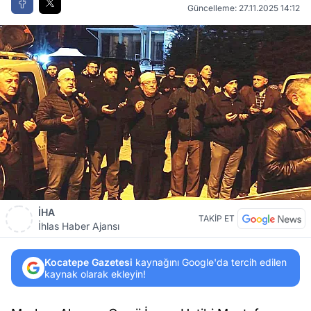
Güncelleme: 27.11.2025 14:12
İHA
TAKİP ET
İhlas Haber Ajansı
Kocatepe Gazetesi
kaynağını Google'da tercih edilen
kaynak olarak ekleyin!