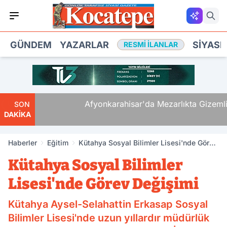
GÜNDEM
YAZARLAR
SIYASE
RESMI İLANLAR
Mü,
Afyonkarahisar'da Mezarlıkta Gizemli Ölü
SON
DAKİKA
Haberler
Eğitim
Kütahya Sosyal Bilimler Lisesi'nde Görev
Değişimi
Kütahya Sosyal Bilimler
Lisesi'nde Görev Değişimi
Kütahya Aysel-Selahattin Erkasap Sosyal
Bilimler Lisesi'nde uzun yıllardır müdürlük