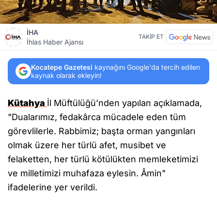
İHA
TAKİP ET
İhlas Haber Ajansı
Kocatepe Gazetesi
kaynağını Google'da tercih edilen
kaynak olarak ekleyin!
Kütahya
İl Müftülüğü’nden yapılan açıklamada,
"Dualarımız, fedakârca mücadele eden tüm
görevlilerle. Rabbimiz; başta orman yangınları
olmak üzere her türlü afet, musibet ve
felaketten, her türlü kötülükten memleketimizi
ve milletimizi muhafaza eylesin. Âmin"
ifadelerine yer verildi.