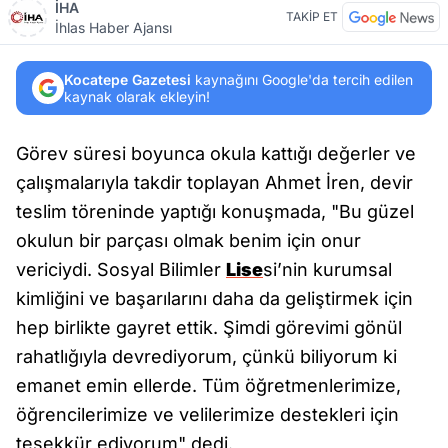
İHA
TAKİP ET
İhlas Haber Ajansı
Kocatepe Gazetesi
kaynağını Google'da tercih edilen
kaynak olarak ekleyin!
Görev süresi boyunca okula kattığı değerler ve
çalışmalarıyla takdir toplayan Ahmet İren, devir
teslim töreninde yaptığı konuşmada, "Bu güzel
okulun bir parçası olmak benim için onur
vericiydi. Sosyal Bilimler
Lise
si’nin kurumsal
kimliğini ve başarılarını daha da geliştirmek için
hep birlikte gayret ettik. Şimdi görevimi gönül
rahatlığıyla devrediyorum, çünkü biliyorum ki
emanet emin ellerde. Tüm öğretmenlerimize,
öğrencilerimize ve velilerimize destekleri için
teşekkür ediyorum" dedi.