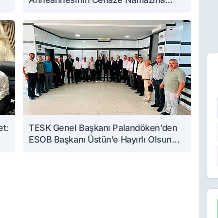
Katıldı
et:
TESK Genel Başkanı Palandöken’den
ESOB Başkanı Üstün’e Hayırlı Olsun
Ziyareti