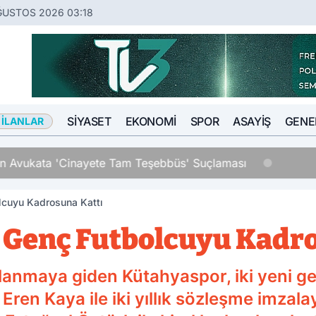
ĞUSTOS 2026 03:18
SIYASET
EKONOMI
SPOR
ASAYIŞ
GENE
 İLANLAR
an Avukata 'Cinayete Tam Teşebbüs' Suçlaması
lcuyu Kadrosuna Kattı
 Genç Futbolcuyu Kadr
lanmaya giden Kütahyaspor, iki yeni g
 Eren Kaya ile iki yıllık sözleşme imzal