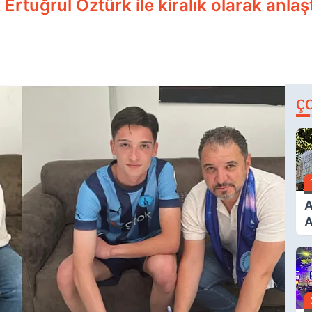
tuğrul Öztürk ile kiralık olarak anlaşt
Ç
A
A
T
A
Ş