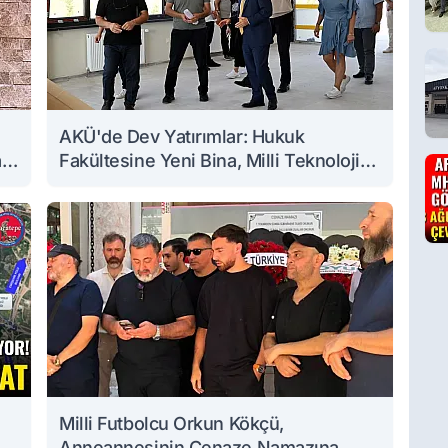
AKÜ'de Dev Yatırımlar: Hukuk
a
Fakültesine Yeni Bina, Milli Teknoloji
Atölyesi Yenileniyor
Milli Futbolcu Orkun Kökçü,
Anneannesinin Cenaze Namazına