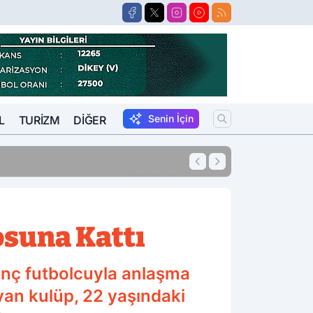
Senin İçin
L
TURIZM
DIĞER
13:27
O Avukat Adliyey
osuna Kattı
enç futbolcuyla anlaşma
ayan kulüp, 22 yaşındaki