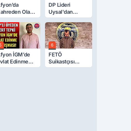
fyon’da
DP Lideri
ahreden Olay:
Uysal'dan
 Yaşındaki
Çerçeve Yasa
ocuk 6. Kattan
Tepkisi: Öcalan
üştü
Meclis'in
Üzerine Çıkarıldı
5
6
fyon İGM’de
FETÖ
vlat Edinme
Suikastçısı
artışması!
Burkay
Karatepe
Anlatmaya
Devam Ediyor:
Suikast İçin
Gittim