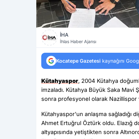
İHA
İhlas Haber Ajansı
Kocatepe Gazetesi
kaynağını Google
Kütahyaspor
, 2004 Kütahya doğumlu 
imzaladı. Kütahya Büyük Saka Mavi 
sonra profesyonel olarak Nazillispor 
Kütahyaspor'un anlaşma sağladığı di
Ahmet Ertuğrul Öztürk oldu. Elazığ d
altyapısında yetiştikten sonra Altıno