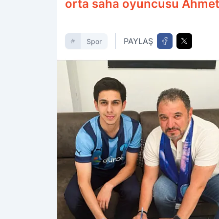
orta saha oyuncusu Ahmet Er
PAYLAŞ
Spor