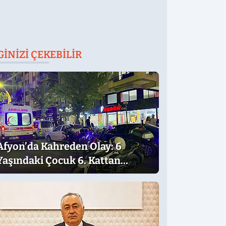
GINIZI ÇEKEBILIR
Afyon’da Kahreden Olay: 6
Yaşındaki Çocuk 6. Kattan
Düştü