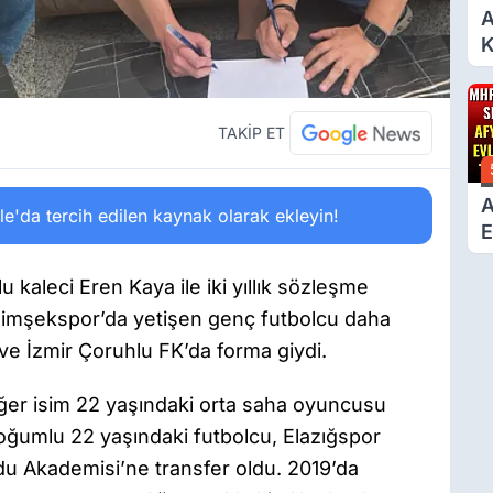
A
K
6
Ç
D
TAKİP ET
A
'da tercih edilen kaynak olarak ekleyin!
E
T
kaleci Eren Kaya ile iki yıllık sözleşme
Şimşekspor’da yetişen genç futbolcu daha
ve İzmir Çoruhlu FK’da forma giydi.
ğer isim 22 yaşındaki orta saha oyuncusu
oğumlu 22 yaşındaki futbolcu, Elazığspor
rdu Akademisi’ne transfer oldu. 2019’da