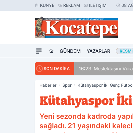
KÜNYE
REKLAM
İLETIŞIM
08 A
GÜNDEM
YAZARLAR
RESMI
16:23
Meslektaşını Vur
SON DAKİKA
Haberler
Spor
Kütahyaspor İki Genç Futbo
Kütahyaspor İki
Yeni sezonda kadroda yapı
sağladı. 21 yaşındaki kaleci