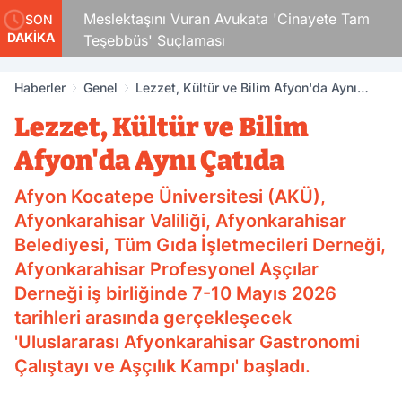
Çocuk
Meslektaşını Vuran Avukata 'Cinayete Tam
SON
DAKİKA
Teşebbüs' Suçlaması
Haberler
Genel
Lezzet, Kültür ve Bilim Afyon'da Aynı
Çatıda
Lezzet, Kültür ve Bilim
Afyon'da Aynı Çatıda
Afyon Kocatepe Üniversitesi (AKÜ),
Afyonkarahisar Valiliği, Afyonkarahisar
Belediyesi, Tüm Gıda İşletmecileri Derneği,
Afyonkarahisar Profesyonel Aşçılar
Derneği iş birliğinde 7-10 Mayıs 2026
tarihleri arasında gerçekleşecek
'Uluslararası Afyonkarahisar Gastronomi
Çalıştayı ve Aşçılık Kampı' başladı.