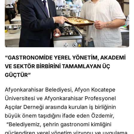
“GASTRONOMİDE YEREL YÖNETİM, AKADEMİ
VE SEKTÖR BİRBİRİNİ TAMAMLAYAN ÜÇ
GÜÇTÜR”
Afyonkarahisar Belediyesi, Afyon Kocatepe
Üniversitesi ve Afyonkarahisar Profesyonel
Aşçılar Derneği arasında kurulan iş birliğinin
büyük önem taşıdığını ifade eden Özdemir,
“Belediyemiz, şehrin gastronomi kimliğini
güçlendiren yerel yönetim vizyonu ve uygulama