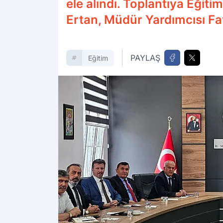
ele alındı. Toplantıya Eğit
Ertan, Müdür Yardımcısı Fati
PAYLAŞ
Eğitim