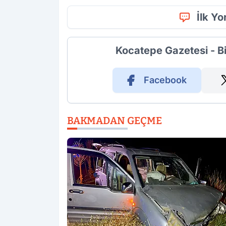
İlk Y
Kocatepe Gazetesi - B
Facebook
BAKMADAN GEÇME