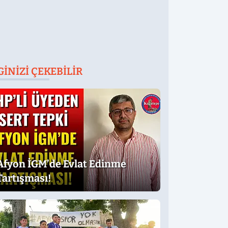
GINIZI ÇEKEBILIR
Afyon İGM’de Evlat Edinme
Tartışması!