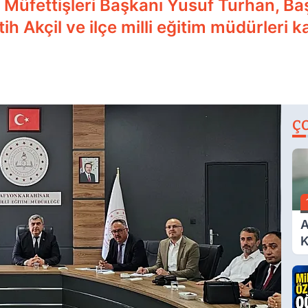
im Müfettişleri Başkanı Yusuf Turhan, B
h Akçil ve ilçe milli eğitim müdürleri kat
Ç
A
K
A