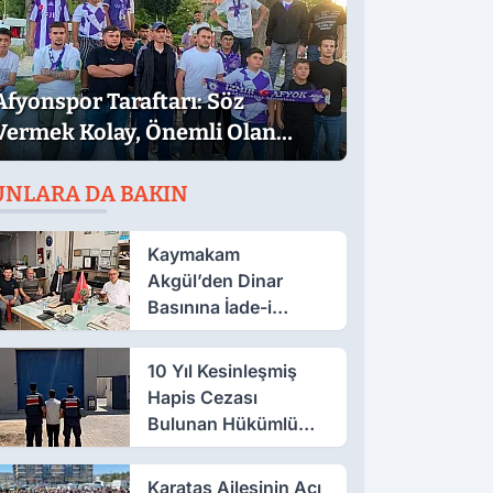
Afyonspor Taraftarı: Söz
Vermek Kolay, Önemli Olan
Sözün Arkasında Durmak
UNLARA DA BAKIN
Kaymakam
Akgül’den Dinar
Basınına İade-i
Ziyaret
10 Yıl Kesinleşmiş
Hapis Cezası
Bulunan Hükümlü
Salar’da Yakalandı
Karataş Ailesinin Acı