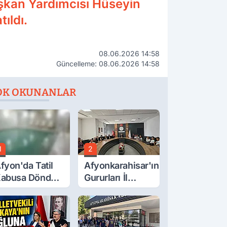
aşkan Yardımcısı Hüseyin
ıldı.
08.06.2026 14:58
Güncelleme: 08.06.2026 14:58
OK OKUNANLAR
1
2
fyon'da Tatil
Afyonkarahisar'ın
abusa Döndü,
Gururları İl
cı Son!
Müdürüyle
Buluştu