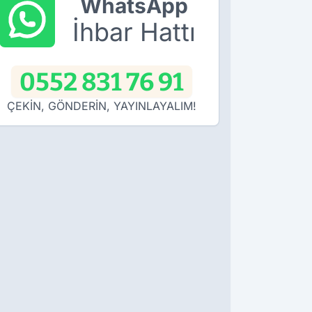
WhatsApp
İhbar Hattı
0552 831 76 91
ÇEKİN, GÖNDERİN, YAYINLAYALIM!