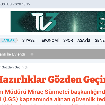
ĞUSTOS 2026 13:15
SIYASET
EKONOMI
SPOR
ASAYIŞ
GENE
 İLANLAR
nlı İle Evlendi
r Gözden Geçirildi
azırlıklar Gözden Geçir
itim Müdürü Miraç Sünnetci başkanlığın
 (LGS) kapsamında alınan güvenlik tedbi