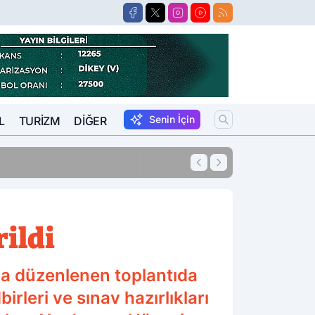
Senin İçin
L
TURIZM
DIĞER
14:30
Avukatlar Arasınd
ildi
da düzenlenen toplantıda
rleri ve sınav hazırlıkları