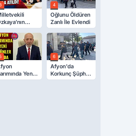
3
4
illetvekili
Oğlunu Öldüren
zkaya’nın
Zanlı İle Evlendi
ğluna İftira
tıldı
5
6
fyon
Afyon'da
arımında Yeni
Korkunç Şüphe!
rünler Yolda
Düştü Mü,
Öldürüldü Mü!