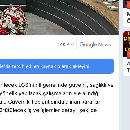
M
Ö
O
A
TAKİP ET
A
'da tercih edilen kaynak olarak ekleyin!
T
Ü
ilecek LGS'nin il genelinde güvenli, sağlıklı ve
nelik yapılacak çalışmaların ele alındığı
ulu Güvenlik Toplantısında alınan kararlar
ürütülecek iş ve işlemler detaylı şekilde