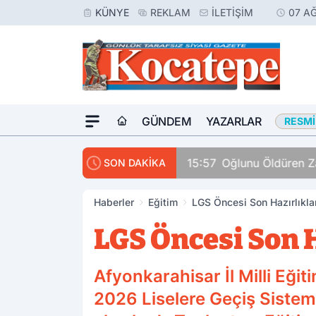
KÜNYE
REKLAM
İLETIŞIM
07 A
GÜNDEM
YAZARLAR
RESMI
15:57
Oğlunu Öldüren Za
SON DAKİKA
Haberler
Eğitim
LGS Öncesi Son Hazırlıkla
LGS Öncesi Son H
Afyonkarahisar İl Milli Eğ
2026 Liselere Geçiş Sistemi