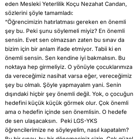
eden Mesleki Yeterlilik Koçu Nezahat Candan,
sözlerini şöyle tamamladı:
“Öğrencimizin hatırlatması gereken en önemli
şey bu. Peki şunu söylemeli miyiz? En önemli
sensin. Evet sen olmazsan zaten bu sınav da
bizim için bir anlam ifade etmiyor. Tabii ki en
önemli sensin. Sen kendine iyi bakmalısın. Bu
noktaya hep girmeliyiz. O yönüyle çocuklarımıza
da vereceğimiz nasihat varsa eğer, vereceğimiz
şey bu olmalı. Şöyle yapmayalım yani. Senin
dışındaki hiçbir şey önemli değil. Yok, o çocuğun
hedefini küçük küçük görmek olur. Çok önemli
ama o hedefin içinde sen önemlisin. O hedefe
de sen ulaşacaksın. Peki LGS-YKS
öğrencilerimize ne söyleyelim, nasıl kapatalım?
Bu bir sınav, bu bir dönemeciniz sizin. Çok güzel