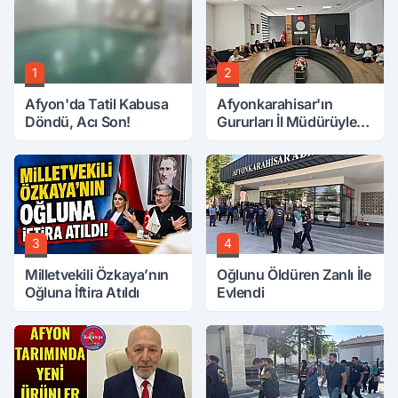
1
2
Afyon'da Tatil Kabusa
Afyonkarahisar'ın
Döndü, Acı Son!
Gururları İl Müdürüyle
Buluştu
3
4
Milletvekili Özkaya’nın
Oğlunu Öldüren Zanlı İle
Oğluna İftira Atıldı
Evlendi