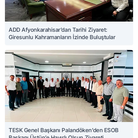
ADD Afyonkarahisar’dan Tarihi Ziyaret:
Giresunlu Kahramanların İzinde Buluştular
TESK Genel Başkanı Palandöken’den ESOB
Başkanı Üstün’e Hayırlı Olsun Ziyareti