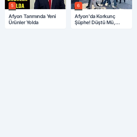
5
6
Afyon Tarımında Yeni
Afyon'da Korkunç
Ürünler Yolda
Şüphe! Düştü Mü,
Öldürüldü Mü!