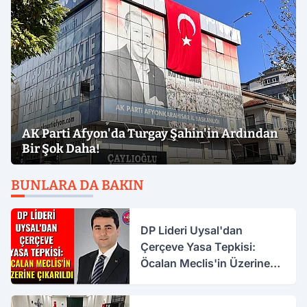
AK Parti Afyon'da Turgay Şahin'in Ardından
Bir Şok Daha!
BUNLARA DA BAKIN
DP Lideri Uysal'dan
Çerçeve Yasa Tepkisi:
Öcalan Meclis'in Üzerine
Çıkarıldı