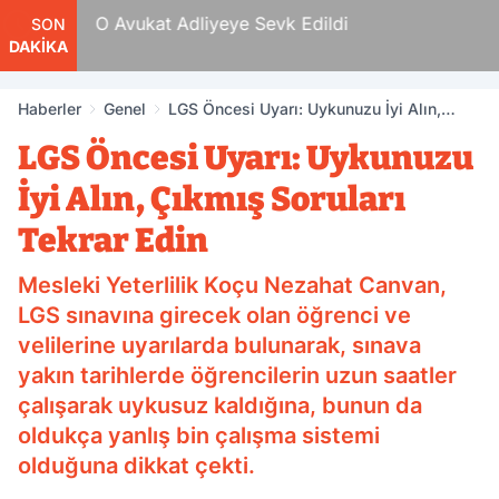
 Tam
O Avukat Adliyeye Sevk Edildi
SON
DAKİKA
Haberler
Genel
LGS Öncesi Uyarı: Uykunuzu İyi Alın,
Çıkmış Soruları Tekrar Edin
LGS Öncesi Uyarı: Uykunuzu
İyi Alın, Çıkmış Soruları
Tekrar Edin
Mesleki Yeterlilik Koçu Nezahat Canvan,
LGS sınavına girecek olan öğrenci ve
velilerine uyarılarda bulunarak, sınava
yakın tarihlerde öğrencilerin uzun saatler
çalışarak uykusuz kaldığına, bunun da
oldukça yanlış bin çalışma sistemi
olduğuna dikkat çekti.