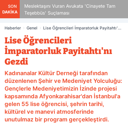
Çocuk
Meslektaşını Vuran Avukata 'Cinayete Tam
SON
DAKİKA
Teşebbüs' Suçlaması
Haberler
Genel
Lise Öğrencileri İmparatorluk Payitahtı'nı
Gezdi
Lise Öğrencileri
İmparatorluk Payitahtı'nı
Gezdi
Kadınanalar Kültür Derneği tarafından
düzenlenen Şehir ve Medeniyet Yolculuğu:
Gençlerle Medeniyetimizin İzinde projesi
kapsamında Afyonkarahisar'dan İstanbul'a
gelen 55 lise öğrencisi, şehrin tarihi,
kültürel ve manevi atmosferinde
unutulmaz bir program gerçekleştirdi.