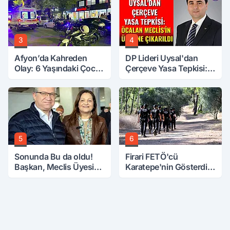
3
4
Afyon’da Kahreden
DP Lideri Uysal'dan
Olay: 6 Yaşındaki Çocuk
Çerçeve Yasa Tepkisi:
6. Kattan Düştü
Öcalan Meclis'in
Üzerine Çıkarıldı
5
6
Sonunda Bu da oldu!
Firari FETÖ'cü
Başkan, Meclis Üyesini
Karatepe'nin Gösterdiği
Hobi Bahçesinden
Yerler Didik Didik
Attırdı
Aranıyor