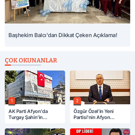
Başhekim Balcı'dan Dikkat Çeken Açıklama!
ÇOK OKUNANLAR
1
2
AK Parti Afyon'da
Özgür Özel'in Yeni
Turgay Şahin'in
Partisi'nin Afyon
Ardından Bir Şok Daha!
Başkanı Belli Oldu