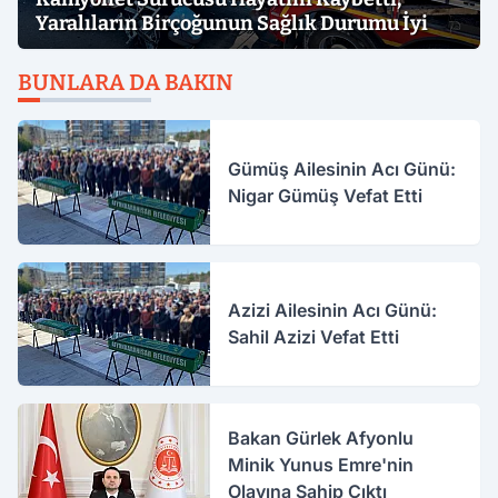
Yaralıların Birçoğunun Sağlık Durumu İyi
BUNLARA DA BAKIN
Gümüş Ailesinin Acı Günü:
Nigar Gümüş Vefat Etti
Azizi Ailesinin Acı Günü:
Sahil Azizi Vefat Etti
Bakan Gürlek Afyonlu
Minik Yunus Emre'nin
Olayına Sahip Çıktı