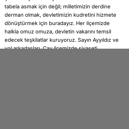
tabela asmak için değil; milletimizin derdine
derman olmak, devletimizin kudretini hizmete
dönüştürmek için buradayız. Her ilçemizde
halkla omuz omuza, devletin vakarını temsil
edecek teşkilatlar kuruyoruz. Sayın Ayyıldız ve
yol arkadaşları, Çay ilçemizde siyaseti
temizleyecek, halkın sesine kulak verecek,
çözüm üretecek güçlü bir iradeyle göreve
başlıyor.”