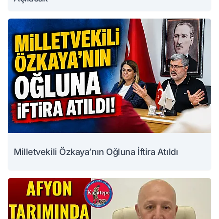
Milletvekili Özkaya’nın Oğluna İftira Atıldı