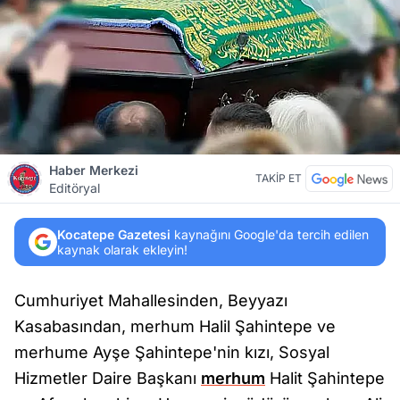
Haber Merkezi
TAKİP ET
Editöryal
Kocatepe Gazetesi
kaynağını Google'da tercih edilen
kaynak olarak ekleyin!
Cumhuriyet Mahallesinden, Beyyazı
Kasabasından, merhum Halil Şahintepe ve
merhume Ayşe Şahintepe'nin kızı, Sosyal
Hizmetler Daire Başkanı
merhum
Halit Şahintepe