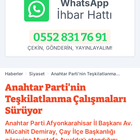
WhatsApp
İhbar Hattı
0552 831 76 91
ÇEKİN, GÖNDERİN, YAYINLAYALIM!
Haberler
Siyaset
Anahtar Parti'nin Teşkilatlanma
Çalışmaları Sürüyor
Anahtar Parti'nin
Teşkilatlanma Çalışmaları
Sürüyor
Anahtar Parti Afyonkarahisar İl Başkanı Av.
Mücahit Demiray, Çay İlçe Başkanlığı