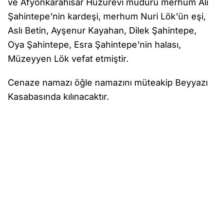
ve Afyonkarahisar Huzurevi müdürü merhum Ali
Şahintepe'nin kardeşi, merhum Nuri Lök'ün eşi,
Aslı Betin, Ayşenur Kayahan, Dilek Şahintepe,
Oya Şahintepe, Esra Şahintepe'nin halası,
Müzeyyen Lök vefat etmiştir.
Cenaze namazı öğle namazını müteakip Beyyazı
Kasabasında kılınacaktır.