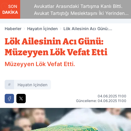
Avukatlar Arasındaki Tartışma Kanlı Bitti.
SON
DAKİKA
Avukat Tartıştığı Meslektaşını İki Yerinden
Vurdu
Haberler
Hayatın İçinden
Lök Ailesinin Acı Günü:
Müzeyyen Lök Vefat Etti
Lök Ailesinin Acı Günü:
Müzeyyen Lök Vefat Etti
Müzeyyen Lök Vefat Etti.
Hayatın Içinden
04.06.2025 11:00
Güncelleme: 04.06.2025 11:00