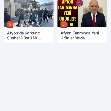
5
6
Afyon'da Korkunç
Afyon Tarımında Yeni
Şüphe! Düştü Mü,
Ürünler Yolda
Öldürüldü Mü!