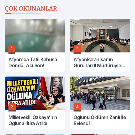
ÇOK OKUNANLAR
1
2
Afyon'da Tatil Kabusa
Afyonkarahisar'ın
Döndü, Acı Son!
Gururları İl Müdürüyle
Buluştu
3
4
Milletvekili Özkaya’nın
Oğlunu Öldüren Zanlı İle
Oğluna İftira Atıldı
Evlendi