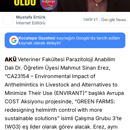
Mustafa Ertürk
TAKİP ET
İnternet Editörü
Kocatepe Gazetesi
kaynağını Google'da tercih edilen
kaynak olarak ekleyin!
AKÜ
Veteriner Fakültesi Parazitoloji Anabilim
Dalı Dr. Öğretim Üyesi Mahmut Sinan Erez,
“CA23154 – Environmental Impact of
Anthelmintics in Livestock and Alternatives to
Minimize Their Use (ENVIRANT)” başlıklı Avrupa
COST Aksiyonu projesinde, “GREEN FARMS:
redesigning helminth control with more
sustainable solutions” isimli Çalışma Grubu 3’te
(WG3) eş lider olarak görev alacak. Erez, aynı