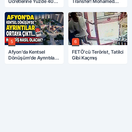
Ücretlerine Yüzde 40
Transfer! Mohamed
Zam Talebi
Salah Geliyor
5
6
Afyon’da Kentsel
FETÖ'cü Terörist, Tatilci
Dönüşüm’de Ayrıntılar
Gibi Kaçmış
Ortaya Çıktı… Hakediş
Nasıl Olacak?