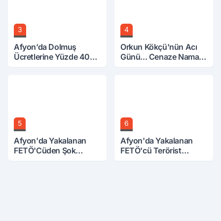
3
4
Afyon’da Dolmuş
Orkun Kökçü'nün Acı
Ücretlerine Yüzde 40
Günü... Cenaze Namazı
Zam Talebi
Emirdağ'da
5
6
Afyon'da Yakalanan
Afyon'da Yakalanan
FETÖ'Cüden Şok
FETÖ'cü Terörist
İtiraflar
Adliye'de