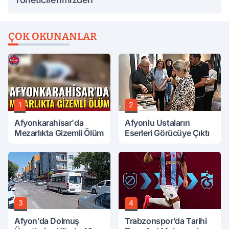
ÇOK OKUNANLAR
1
2
Afyonkarahisar'da
Afyonlu Ustaların
Mezarlıkta Gizemli Ölüm
Eserleri Görücüye Çıktı
3
4
Afyon’da Dolmuş
Trabzonspor’da Tarihi