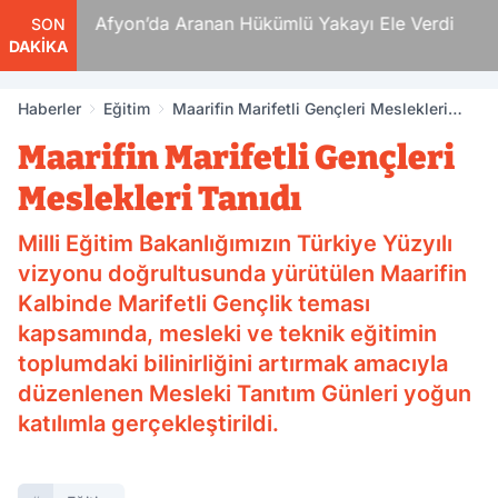
 Ölüm
Afyon’da Aranan Hükümlü Yakayı Ele Verdi
SON
DAKİKA
Haberler
Eğitim
Maarifin Marifetli Gençleri Meslekleri
Tanıdı
Maarifin Marifetli Gençleri
Meslekleri Tanıdı
Milli Eğitim Bakanlığımızın Türkiye Yüzyılı
vizyonu doğrultusunda yürütülen Maarifin
Kalbinde Marifetli Gençlik teması
kapsamında, mesleki ve teknik eğitimin
toplumdaki bilinirliğini artırmak amacıyla
düzenlenen Mesleki Tanıtım Günleri yoğun
katılımla gerçekleştirildi.